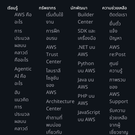
เรียนรู้
ทรัพยากร
นักพัฒนา
ความช่วยเหลือ
AWS คือ
เริ่มต้นใช้
Builder
ติดต่อเรา
อะไร
งาน
Center
ยื่นตั๋ว
การ
การฝึก
SDK และ
แจ้ง
ประมวล
อบรม
เครื่องมือ
ปัญหา
ผลบน
AWS
.NET บน
AWS
คลาวด์
Trust
AWS
re:Post
คืออะไร
Center
Python
ศูนย์
Agentic
ไลบราลี
บน AWS
ความรู้
AI คือ
โซลูชัน
Java บน
ภาพรวม
อะไร
ของ
AWS
ของ
ฮับ
AWS
AWS
PHP บน
แนวคิด
Architecture
Support
AWS
การ
Center
รับความ
JavaScript
ประมวล
คำถามที่
ช่วยเหลือ
บน AWS
ผลบน
พบบ่อย
จากผู้
คลาวด์
เกี่ยวกับ
เชี่ยวชาญ