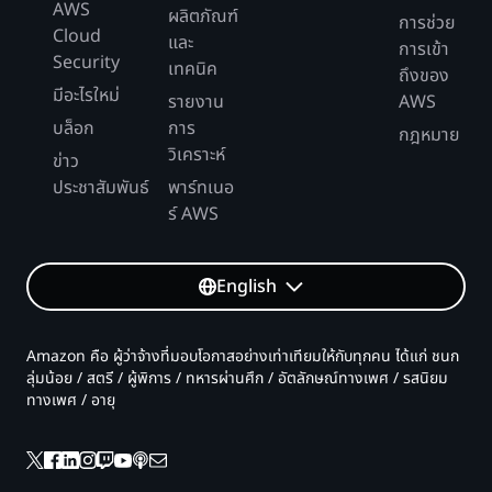
AWS
ผลิตภัณฑ์
การช่วย
Cloud
และ
การเข้า
Security
เทคนิค
ถึงของ
มีอะไรใหม่
รายงาน
AWS
บล็อก
การ
กฎหมาย
วิเคราะห์
ข่าว
ประชาสัมพันธ์
พาร์ทเนอ
ร์ AWS
English
Amazon คือ ผู้ว่าจ้างที่มอบโอกาสอย่างเท่าเทียมให้กับทุกคน ได้แก่ ชนก
ลุ่มน้อย / สตรี / ผู้พิการ / ทหารผ่านศึก / อัตลักษณ์ทางเพศ / รสนิยม
ทางเพศ / อายุ