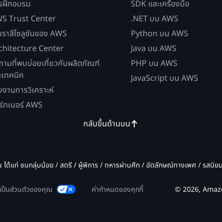
รฝึกอบรม
SDK และเครื่องมือ
S Trust Center
.NET บน AWS
บราลีโซลูชันของ AWS
Python บน AWS
chitecture Center
Java บน AWS
ถามที่พบบ่อยเกี่ยวกับผลิตภัณฑ์
PHP บน AWS
ะเทคนิค
JavaScript บน AWS
ยงานการวิเคราะห์
ร์ทเนอร์ AWS
กลับขึ้นด้านบน
น ได้แก่ ชนกลุ่มน้อย / สตรี / ผู้พิการ / ทหารผ่านศึก / อัตลักษณ์ทางเพศ / รสนิ
มเป็นส่วนตัวของคุณ
ค่ากำหนดของคุกกี้
© 2026, Amazon