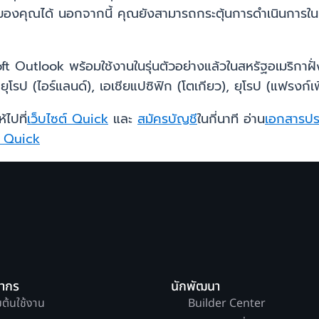
 ของคุณได้ นอกจากนี้ คุณยังสามารถกระตุ้นการดำเนินการ
tlook พร้อมใช้งานในรุ่นตัวอย่างแล้วในสหรัฐอเมริกาฝั่งตะว
 ยุโรป (ไอร์แลนด์), เอเชียแปซิฟิก (โตเกียว), ยุโรป (แฟรงก์
ไปที่
เว็บไซต์ Quick
และ
สมัครบัญชี
ในกี่นาที อ่าน
เอกสารป
ด Quick
ยากร
นักพัฒนา
่มต้นใช้งาน
Builder Center