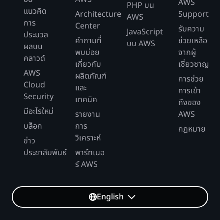
AWS
PHP บน
แนวคิด
Architecture
Support
AWS
การ
Center
รับความ
JavaScript
ประมวล
คำถามที่
ช่วยเหลือ
บน AWS
ผลบน
พบบ่อย
จากผู้
คลาวด์
เกี่ยวกับ
เชี่ยวชาญ
AWS
ผลิตภัณฑ์
การช่วย
Cloud
และ
การเข้า
Security
เทคนิค
ถึงของ
มีอะไรใหม่
รายงาน
AWS
บล็อก
การ
กฎหมาย
วิเคราะห์
ข่าว
ประชาสัมพันธ์
พาร์ทเนอ
ร์ AWS
English