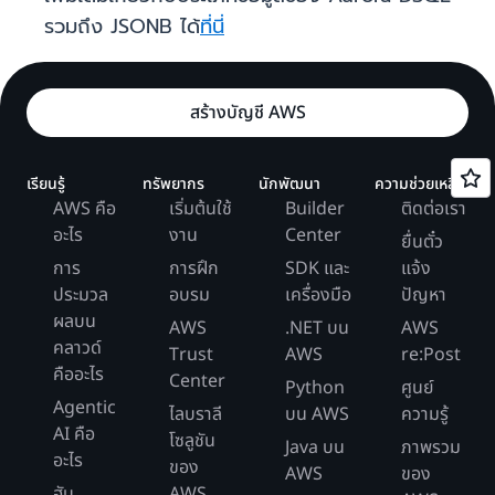
รวมถึง JSONB ได้
ที่นี่
สร้างบัญชี AWS
เรียนรู้
ทรัพยากร
นักพัฒนา
ความช่วยเหลือ
AWS คือ
เริ่มต้นใช้
Builder
ติดต่อเรา
อะไร
งาน
Center
ยื่นตั๋ว
การ
การฝึก
SDK และ
แจ้ง
ประมวล
อบรม
เครื่องมือ
ปัญหา
ผลบน
AWS
.NET บน
AWS
คลาวด์
Trust
AWS
re:Post
คืออะไร
Center
Python
ศูนย์
Agentic
ไลบราลี
บน AWS
ความรู้
AI คือ
โซลูชัน
Java บน
ภาพรวม
อะไร
ของ
AWS
ของ
ฮับ
AWS