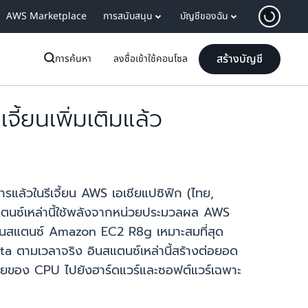
AWS Marketplace
การสนับสนุน
บัญชีของฉัน
สร้างบัญชี
การค้นหา
ลงชื่อเข้าใช้คอนโซล
้ยนเพิ่มเติมแล้ว
แล้วในรีเจี้ยน AWS เอเชียแปซิฟิก (ไทย,
แตนซ์เหล่านี้ใช้พลังจากหน่วยประมวลผล AWS
3 อินสแตนซ์ Amazon EC2 R8g เหมาะสมที่สุด
ta ตามเวลาจริง อินสแตนซ์เหล่านี้สร้างต่อยอด
ข่ายของ CPU ไปยังฮาร์ดแวร์และซอฟต์แวร์เฉพาะ