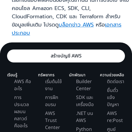
เรียกใช้แอปพลิเคชันของคุณเท่านั้น ในการปรับใช้ ให้ใช้
คอนโซล Amazon ECS, SDK, CLI,
CloudFormation, CDK และ Terraform สำหรับ
ข้อมูลเพิ่มเติม โปรดดู
บล็อกข่าว AWS
หรือ
เอกสาร
ประกอบ
สร้างบัญชี AWS
เรียนรู้
ทรัพยากร
นักพัฒนา
ความช่วยเหลือ
AWS คือ
เริ่มต้นใช้
Builder
ติดต่อเรา
อะไร
งาน
Center
ยื่นตั๋ว
การ
การฝึก
SDK และ
แจ้ง
ประมวล
อบรม
เครื่องมือ
ปัญหา
ผลบน
AWS
.NET บน
AWS
คลาวด์
Trust
AWS
re:Post
คืออะไร
Center
Python
ศูนย์