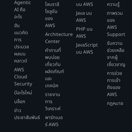
Agentic
ไลบราลี
บน AWS
ความรู้
AI คือ
โซลูชัน
Java บน
ภาพรวม
อะไร
ของ
AWS
ของ
ฮับ
AWS
AWS
PHP บน
แนวคิด
Architecture
Support
AWS
การ
Center
รับความ
JavaScript
ประมวล
คำถามที่
ช่วยเหลือ
บน AWS
ผลบน
พบบ่อย
จากผู้
คลาวด์
เกี่ยวกับ
เชี่ยวชาญ
AWS
ผลิตภัณฑ์
การช่วย
Cloud
และ
การเข้า
Security
เทคนิค
ถึงของ
มีอะไรใหม่
รายงาน
AWS
บล็อก
การ
กฎหมาย
วิเคราะห์
ข่าว
ประชาสัมพันธ์
พาร์ทเนอ
ร์ AWS