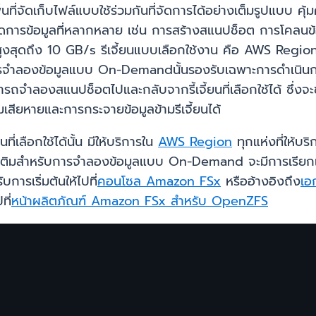
่จัดเก็บไฟล์แบบใช้ร่วมกันที่จัดการได้อย่างเต็มรูปแบบ คุ
ัดการข้อมูลที่หลากหลาย เช่น การสร้างสแนปช็อต การโคลนข
สูงสุดถึง 10 GB/s รีเจี้ยนแบบเลือกใช้งาน คือ AWS Region ท
านี้ การจำลองข้อมูลแบบ On-Demandนั้นรองรับเฉพาะการดำเนิ
คุณสามารถจำลองสแนปช็อตไปและกลับจากรี้เจี้ยนที่เลือกใช้ได้
ียหายและการกระจายข้อมูลข้ามรีเจี้ยนได้
เลือกใช้ได้นั้น มีให้บริการใน
AWS Region
ทุกแห่งที่ให้
จ่ายเพิ่มเติมสำหรับการจำลองข้อมูลแบบ On-Demand จะมีการเรีย
รเริ่มต้นให้ไปที่
คอนโซล Amazon FSx
หรืออ้างอิงถึง
เอ
ที่
หน้าผลิตภัณฑ์ Amazon FSx สำหรับ OpenZFS