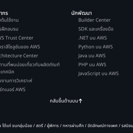
ยากร
นักพัฒนา
่มต้นใช้งาน
Builder Center
รฝึกอบรม
SDK และเครื่องมือ
S Trust Center
.NET บน AWS
บราลีโซลูชันของ AWS
Python บน AWS
chitecture Center
Java บน AWS
ถามที่พบบ่อยเกี่ยวกับผลิตภัณฑ์
PHP บน AWS
ะเทคนิค
JavaScript บน AWS
ยงานการวิเคราะห์
ร์ทเนอร์ AWS
กลับขึ้นด้านบน
น ได้แก่ ชนกลุ่มน้อย / สตรี / ผู้พิการ / ทหารผ่านศึก / อัตลักษณ์ทางเพศ / รสนิ