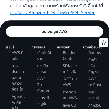
ถ่ายโอนข้อมูล และความพร้อมใช้งานระดับรีเจี้ยนได้ที่
ค่าบริการ Amazon RDS สำหรับ SQL Server
สร้างบัญชี AWS
เรียนรู้
ทรัพยากร
นักพัฒนา
ความช่วยเหลือ
AWS คือ
เริ่มต้นใช้
Builder
ติดต่อเรา
อะไร
งาน
Center
ยื่นตั๋ว
การ
การฝึก
SDK และ
แจ้ง
ประมวล
อบรม
เครื่องมือ
ปัญหา
ผลบน
AWS
.NET บน
AWS
คลาวด์
Trust
AWS
re:Post
คืออะไร
Center
Python
ศูนย์
Agentic
ไลบราลี
บน AWS
ความรู้
AI คือ
โซลูชัน
Java บน
ภาพรวม
อะไร