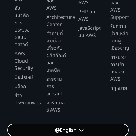
ของ
AWS
ของ
ฮับ
AWS
AWS
PHP บน
แนวคิด
Architecture
Support
AWS
การ
Center
รับความ
JavaScript
ประมวล
คำถามที่
ช่วยเหลือ
บน AWS
ผลบน
พบบ่อย
จากผู้
คลาวด์
เกี่ยวกับ
เชี่ยวชาญ
AWS
ผลิตภัณฑ์
การช่วย
Cloud
และ
การเข้า
Security
เทคนิค
ถึงของ
มีอะไรใหม่
รายงาน
AWS
บล็อก
การ
กฎหมาย
วิเคราะห์
ข่าว
ประชาสัมพันธ์
พาร์ทเนอ
ร์ AWS
English