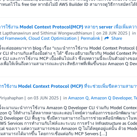
กำหนดไว้ใน free tier หากยังไม่มี AWS Builder ID สามารถดูวิธีการสมัครได้ที
งการใช้งาน Model Context Protocol(MCP) หลายๆ server เพื่อเพิ่
rt Lapthanawirun
and
Sithimai Wongwudthianun
on
28 JUN 2025
i
ted Framework
,
Cloud Cost Optimization
Permalink
Share
้จะต่อยอดมาจาก blog เรื่อง “แนะนำการใช้งาน Model Context Protocol 
 CLI ทำงานกับเครื่องมือต่าง ๆ ได้” ซึ่งจะอธิบายเกี่ยวกับ Model Context
r CLI และการใช้งาน MCP เบื้องต้นไปแล้ว ซึ่งบทความนี้จะเป็นตัวอย่างข
ิงเพื่อให้เห็นถึงความสามารถและประสิทธิภาพที่เพิ่มขึ้นของ Amazon Q Dev
ใช้งาน Model Context Protocol (MCP) ที่จะช่วยเพิ่มขีดความสามา
้
Piriyahaphan
on
03 JUN 2025
in
Amazon Q
,
Amazon Q Developer
,
T
้จะมาแนะนำการใช้งาน Amazon Q Developer CLI ร่วมกับ Model Context Pr
on Q ให้ทำงานได้หลากหลายและตอบโจทย์ความต้องการของนักพัฒนามากยิ
 Developer CLI พื้นฐาน ซึ่งมีความสามารถในการช่วยเหลือนักพัฒนาในหล
บ AWS Services การทำงานกับไฟล์และระบบ การสร้าง Infrastructure as Cod
Local ของเรา แต่ความสามารถของ Amazon Q ไม่ได้หยุดอยู่แค่นั้น ด้วย Mo
สามารถได้มากขึ้น โดยการเชื่อมต่อกับ MCP Servers […]