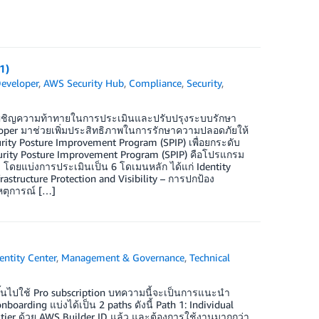
1)
eveloper
,
AWS Security Hub
,
Compliance
,
Security
,
กเผชิญความท้าทายในการประเมินและปรับปรุงระบบรักษา
oper มาช่วยเพิ่มประสิทธิภาพในการรักษาความปลอดภัยให้
rity Posture Improvement Program (SPIP) เพื่อยกระดับ
rity Posture Improvement Program (SPIP) คือโปรแกรม
ดยแบ่งการประเมินเป็น 6 โดเมนหลัก ได้แก่ Identity
astructure Protection and Visibility – การปกป้อง
หตุการณ์ […]
ntity Center
,
Management & Governance
,
Technical
้นไปใช้ Pro subscription บทความนี้จะเป็นการแนะนำ
arding แบ่งได้เป็น 2 paths ดังนี้ Path 1: Individual
ee tier ด้วย AWS Builder ID แล้ว และต้องการใช้งานมากกว่า