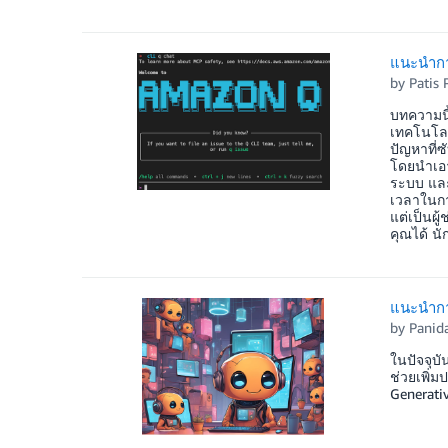
แนะนำการ
by
Patis 
บทความนี
เทคโนโลย
ปัญหาที่
โดยนำเอา
ระบบ และ
เวลาในกา
แต่เป็นผู
คุณได้ น
แนะนำการ
by
Panid
ในปัจจุบั
ช่วยเพิ่
Generati