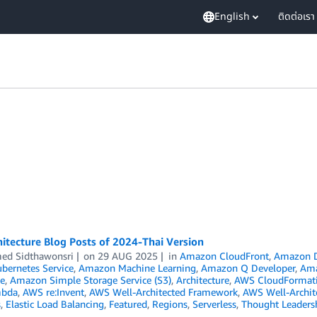
English
ติดต่อเรา
itecture Blog Posts of 2024-Thai Version
ed Sidthawonsri
on
29 AUG 2025
in
Amazon CloudFront
,
Amazon 
ubernetes Service
,
Amazon Machine Learning
,
Amazon Q Developer
,
Am
e
,
Amazon Simple Storage Service (S3)
,
Architecture
,
AWS CloudFormat
bda
,
AWS re:Invent
,
AWS Well-Architected Framework
,
AWS Well-Archit
s
,
Elastic Load Balancing
,
Featured
,
Regions
,
Serverless
,
Thought Leaders