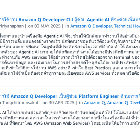
ใช้งาน Amazon Q Developer CLI ผู้ช่วย Agentic AI ที่จะช่วยเพิ่
Piriyahaphan
on
03 MAY 2025
in
Amazon Q Developer
,
Technical Ho
้จะมาแนะนำเครื่องมือ Agentic AI ที่จะช่วยให้นักพัฒนาทำงานได้อย่างมีปร
ีมีการเปลี่ยนแปลงอย่างรวดเร็ว นักพัฒนาซอฟต์แวร์ต้องเผชิญกับความท้าท
ซับซ้อน และการพัฒนาโซลูชันที่มีประสิทธิภาพในเวลาที่จำกัด ทำให้ Amazon
พลังของ Agentic AI มาช่วยให้นักพัฒนาทำงานได้อย่างมีประสิทธิภาพมากข
ทำงานกับ AWS services ได้อย่างรวดเร็วโดยไม่ต้องออกจาก terminal ของคุ
รค้นหาข้อมูล และเพิ่มเวลาในการสร้างสรรค์โซลูชันได้อย่างมีประสิทธิภาพ
้ช่วยที่เข้าใจวิธีการใช้งาน AWS อย่างดี เข้าใจ​ Best Practices และสามา
ักพัฒนาไม่จำเป็นต้องจดจำทุกรายละเอียดของ AWS services ทั้งหมด หรือต้
ใช้ Amazon Q Developer เป็นผู้ช่วย Platform Engineer ด้านการเขีย
a Tungchitmunsakul
on
30 APR 2025
in
Amazon Q
,
Amazon Q Devel
น AI ได้กลายเป็นส่วนสำคัญของชีวิตประจำวันของผู้คนทั่วไป จึงไม่น่าแปลกใจที
มประสิทธิภาพและลดเวลาในการทำงานได้อย่างมาก หนึ่งในเครื่องมือ AI ที่น่
ve AI ที่พัฒนาโดย AWS (Amazon Web Services) โดยมุ่งเน้นให้บริการแก่น