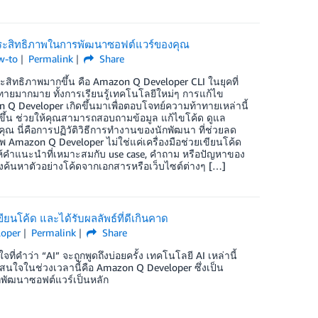
มประสิทธิภาพในการพัฒนาซอฟต์แวร์ของคุณ
w-to
Permalink
Share
ะสิทธิภาพมากขึ้น คือ Amazon Q Developer CLI ในยุคที่
ายมากมาย ทั้งการเรียนรู้เทคโนโลยีใหม่ๆ การแก้ไข
 Q Developer เกิดขึ้นมาเพื่อตอบโจทย์ความท้าทายเหล่านี้
ึ้น ช่วยให้คุณสามารถสอบถามข้อมูล แก้ไขโค้ด ดูแล
ณ นี่คือการปฏิวัติวิธีการทำงานของนักพัฒนา ที่ช่วยลด
 Amazon Q Developer ไม่ใช่แค่เครื่องมือช่วยเขียนโค้ด
รถให้คำแนะนำที่เหมาะสมกับ use case, คำถาม หรือปัญหาของ
องค้นหาตัวอย่างโค้ดจากเอกสารหรือเว็บไซต์ต่างๆ […]
นโค้ด และได้รับผลลัพธ์ที่ดีเกินคาด
oper
Permalink
Share
่คำว่า “AI” จะถูกพูดถึงบ่อยครั้ง เทคโนโลยี AI เหล่านี้
าสนใจในช่วงเวลานี้คือ Amazon Q Developer ซึ่งเป็น
ักพัฒนาซอฟต์แวร์เป็นหลัก