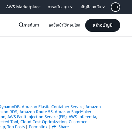
AWS Marketplace
การสนับสนุน
บัญชีของฉัน
สร้างบัญชี
การค้นหา
ลงชื่อเข้าใช้คอนโซล
DynamoDB
,
Amazon Elastic Container Service
,
Amazon
azon RDS
,
Amazon Route 53
,
Amazon SageMaker
ion
,
AWS Fault Injection Service (FIS)
,
AWS Inferentia
,
ected Tool
,
Cloud Cost Optimization
,
Customer
hip
,
Top Posts
Permalink
Share