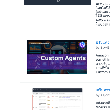
บทความแป
โดยในปี20
(แน่นอน 
ได้ที่ AW
AWS elast
ในช่วงท้า
ปรับแต่
by
Sawit
Amazon Q 
somethin
เคยปรับแ
งานดีขึ้น
Custom 
เสริมควา
by
Kajon
หลังจากที
ของเรา จ