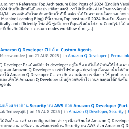
ลมาจาก Reference: Top Architecture Blog Posts of 2024 (English Ver
24 นับเป็นอีกหนึ่งปีแห่งประวัติศาสตร์! เราได้เห็นเห็น AI สร้างสรรค์ถู
AI/ML ครองอันดับโพสต์ยอดนิยมในปีนี้ แต่เราได้รับความสนใจอย่างมากจากผู
S Machine Learning Blog) ที่นี้เรามาดูTop post ของปี 2024 กันครับ เริ่ม
ically and efficiently โพสต์นี้ พูดถึง การที่คุณเริ่มต้นใช้งาน ComfyUI
ยปีเกี่ยวกับวิธีสร้าง custom nodes workflow ด้วย […]
ง Amazon Q Developer CLI ด้วย Custom Agents
 Meekwamdee
on
21 AUG 2025
in
Amazon Q Developer
Permalink
Developer ถึงแม้จะมีคำว่า developer อยู่ในชื่อ แต่ไม่ได้จำกัดให้ใช้เฉพาะ
g และ Amazon Q Developer จะเข้าไปช่วยคุณ develop สิ่งเหล่านั้นให้ส
ต่งให้ Amazon Q Developer CLI ตรงกับความต้องการ ทั้งการใช้ profile, c
 และเพื่อให้ Amazon Q Developer เป็นผู้ช่วยที่เข้าใจงานของคุณได้ดียิ่งขึ้
Agents
มแข็งแกร่งด้าน Security บน AWS ด้วย Amazon Q Developer (Part 
sak Temeeyajit
on
15 AUG 2025
in
Amazon Q Developer
,
Security
่ได้ติดตั้งและสร้าง configuration ต่างๆ เพื่อเตรียมให้ Amazon Q Develo
ากบทความ เสริมความแข็งแกร่งด้าน Security บน AWS ด้วย Amazon Q Develo