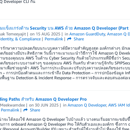
 Developer CLI กัน
มแข็งแกร่งด้าน Security บน AWS ด้วย Amazon Q Developer (Part 
sak Temeeyajit
on
15 AUG 2025
in
Amazon GuardDuty
,
Amazon Q D
 Identity, & Compliance
Permalink
Share
การรักษาความปลอดภัยบนระบบคลาวด์มีความสำคัญสูงสุด องค์กรต่างๆ มั
ภัยอย่างมีประสิทธิภาพ วันนี้เราจะมาแนะนำวิธีการใช้ Amazon Q Devel
านของคุณบน AWS ในด้าน Cyber Security กันด้วยโปรแกรมที่มีชื่อว่า Secu
ภัยของระบบงานต่างๆ ของคุณบน AWS กันครับ ทำความรู้จักกับ SPIPSecu
บมาเพื่อช่วยลูกค้า AWS ในการประเมินและปรับปรุงความปลอดภัยของระบบ โ
n – การปกป้องตัวตนและการเข้าถึง Data Protection – การปกป้องข้อมูล Infr
งพื้นฐาน Detection & Incident Response – การตรวจจับและตอบสนองต่อเ
ing Paths สำหรับ Amazon Q Developer Pro
 Meekwamdee
on
30 JUN 2025
in
Amazon Q Developer
,
AWS IAM Ide
Permalink
Share
าจะได้ลองใช้ Amazon Q Developer ไปบ้างแล้ว บางคนเริ่มอยากจะขยับขึ
นการ onboard Amazon Q Developer Pro ให้กับตัวเองและองค์กร ซึ่งการ onbo
 (Personal Account/Builder ID) เหมาะสำหรับผู้ใช้งานทั่วไป ที่ลองใช้ fr