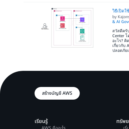
วิธีเปิด
by
Kajon
& AI Gov
สวัสดีคร
Center โ
อะไร? คิ
เกี่ยวกั
ปลอดภัยแ
สร้างบัญชี AWS
เรียนรู้
ทรัพ
AWS คืออะไร
เริ