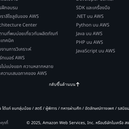
รฝึกอบรม
SDK และเครื่องมือ
บราลีโซลูชันของ AWS
.NET บน AWS
chitecture Center
Python บน AWS
ถามที่พบบ่อยเกี่ยวกับผลิตภัณฑ์
Java บน AWS
ะเทคนิค
PHP บน AWS
ยงานการวิเคราะห์
JavaScript บน AWS
ร์ทเนอร์ AWS
รไม่แบ่งแยก ความหลากหลาย
ะความเสมอภาคของ AWS
กลับขึ้นด้านบน
น ได้แก่ ชนกลุ่มน้อย / สตรี / ผู้พิการ / ทหารผ่านศึก / อัตลักษณ์ทางเพศ / รสนิ
ุกกี้
© 2025, Amazon Web Services, Inc. หรือบริษัทในเครือ สงว