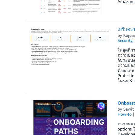
Amazon Q
เสริมควา
by
Kajon
Security,
ในยุคที่
ความปลอด
กับระบบง
ความปลอด
ที่ออกแบ
Protectio
โครงสร้า
Onboard
by
Sawit
How-to
หลายคนน่
options ใ
Developer