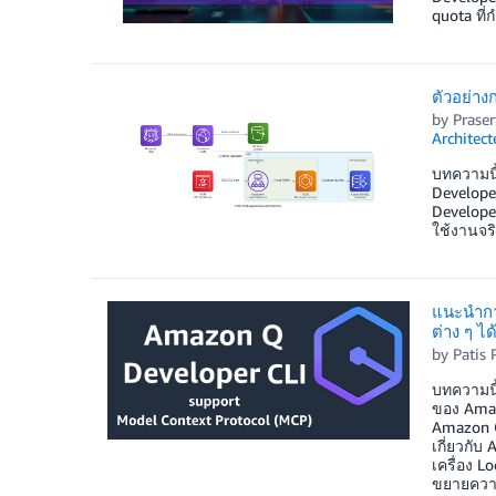
quota ที่
ตัวอย่า
by
Prase
Architec
บทความนี
Developer
Develope
ใช้งานจร
แนะนำการ
ต่าง ๆ ได
by
Patis 
บทความนี
ของ Amaz
Amazon Q
เกี่ยวกั
เครื่อง 
ขยายความ