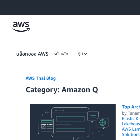
Skip to Main Content
บล็อกของ AWS
รุ่น
หน้าหลัก
AWS Thai Blog
Category: Amazon Q
Top Arch
by
Tanam
Elastic K
Lakehous
AWS Lam
Solution