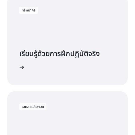
ทรัพยากร
เรียนรู้ด้วยการฝึกปฏิบัติจริง
lastiCache
เอกสารประกอบ