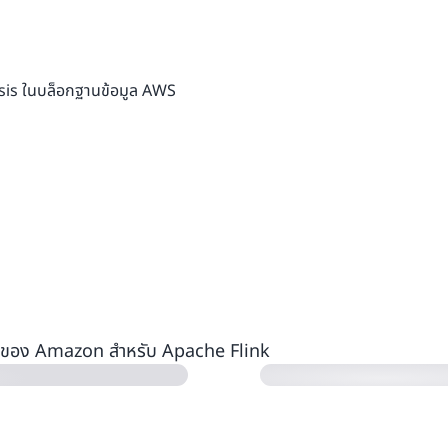
esis ในบล็อกฐานข้อมูล AWS
ารเติบโตผ่านการวิ
AWS re:Invent 2022
ะสม (49:28)
ให้ทันสมัยสำหรับการว
ประมวลผลสตรีมด้วย
ดการของ Amazon สำหรับ Apache Flink
ับ Apache Flink
สืบค้น Data Stream
จัดการของ Amazon 