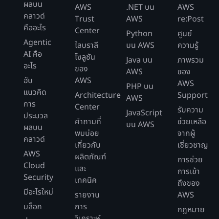
ผลบน
AWS
.NET บน
AWS
คลาวด์
Trust
AWS
re:Post
คืออะไร
Center
Python
ศูนย์
Agentic
ไลบราลี
บน AWS
ความรู้
AI คือ
โซลูชัน
Java บน
ภาพรวม
อะไร
ของ
AWS
ของ
ฮับ
AWS
AWS
PHP บน
แนวคิด
Architecture
Support
AWS
การ
Center
รับความ
JavaScript
ประมวล
คำถามที่
ช่วยเหลือ
บน AWS
ผลบน
พบบ่อย
จากผู้
คลาวด์
เกี่ยวกับ
เชี่ยวชาญ
AWS
ผลิตภัณฑ์
การช่วย
Cloud
และ
การเข้า
Security
เทคนิค
ถึงของ
มีอะไรใหม่
รายงาน
AWS
บล็อก
การ
กฎหมาย
วิเคราะห์