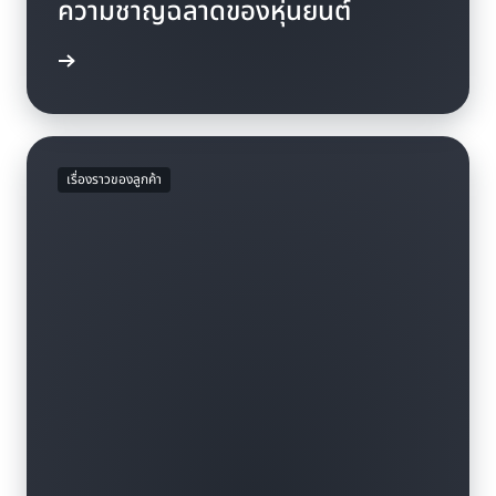
ความชาญฉลาดของหุ่นยนต์
มวิดีโอ »
เรื่องราวของลูกค้า