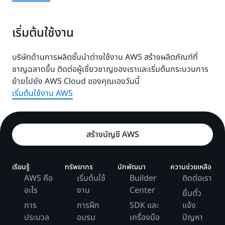
เริ่มต้นใช้งาน
บริษัทด้านการผลิตชั้นนำต่างใช้งาน AWS สร้างผลิตภัณฑ์ที่
ชาญฉลาดขึ้น ติดต่อผู้เชี่ยวชาญของเราและเริ่มต้นกระบวนการ
ย้ายไปยัง AWS Cloud ของคุณเองวันนี้
เริ่มต้นใช้งาน AWS
สร้างบัญชี AWS
เรียนรู้
ทรัพยากร
นักพัฒนา
ความช่วยเหลือ
AWS คือ
เริ่มต้นใช้
Builder
ติดต่อเรา
อะไร
งาน
Center
ยื่นตั๋ว
การ
การฝึก
SDK และ
แจ้ง
ประมวล
อบรม
เครื่องมือ
ปัญหา