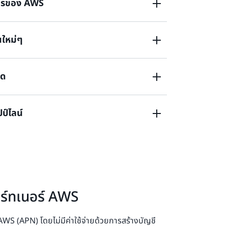
การของ AWS
นใหม่ๆ
นะของคุณสําหรับการส่งมอบข้อเสนอและโซลูชัน
ี่หลากหลาย ได้แก่ ชั้นเรียน การฝึกอบรม
จิทัล
าด
ฒนาผลิตภัณฑ์และโซลูชันที่ผสานรวมหรือต่อยอด
ป์ไลน์
งจาก AWS สำหรับลูกค้า AWS และพาร์ทเนอร์อื่นๆ
องการ
ปป์ไลน์ลูกค้า สํารวจการพิสูจน์แนวคิด และเร่ง
าสที่นําโดยพาร์ทเนอร์ตั้งแต่การพัฒนาไปจนถึง
พาร์ทเนอร์ AWS
 AWS (APN) โดยไม่มีค่าใช้จ่ายด้วยการสร้างบัญชี