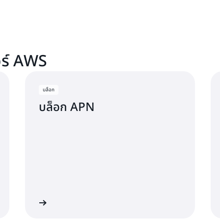
ย้ายข้อมูลทุกระยะของลูกค้า ร
สร้างโอกาส เร่งการย้ายข้อมูล
เร่งการทำธุรกรรม AWS Marke
และพัฒนาแนวทางปฏิบัติในก
การขายของ AWS ให้กับลูกค้า ซึ
รอบการซื้อขายที่เร็วขึ้นผ่า
อร์ AWS
บล็อก
บล็อก APN
โพสต์ทั้งหมด
ดูการสัมมนาผ่านเว