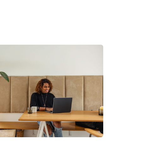
ะความสำเร็จจากการลงมือปฏิบัติจริงไว้ใน
ี่สมจริง
ะดับความเชี่ยวชาญของคุณบน LinkedIn พร้อม