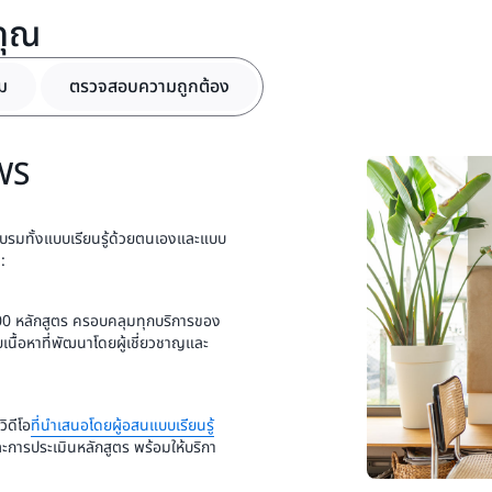
รวบรวมใบรับรอง ป้ายกำกับ แล
สำรวจประสบการณ์การเรียนรู้ท
คุณ
โปรไฟล์วิชาชีพที่เดียว ยกร
ขยายโอกาสให้กว้างขึ้น
ม
ตรวจสอบความถูกต้อง
AWS
กอบรมทั้งแบบเรียนรู้ด้วยตนเองและแบบ
:
900 หลักสูตร ครอบคลุมทุกบริการของ
เนื้อหาที่พัฒนาโดยผู้เชี่ยวชาญและ
วิดีโอ
ที่นำเสนอโดยผู้อสนแบบเรียนรู้
ะการประเมินหลักสูตร พร้อมให้บริกา