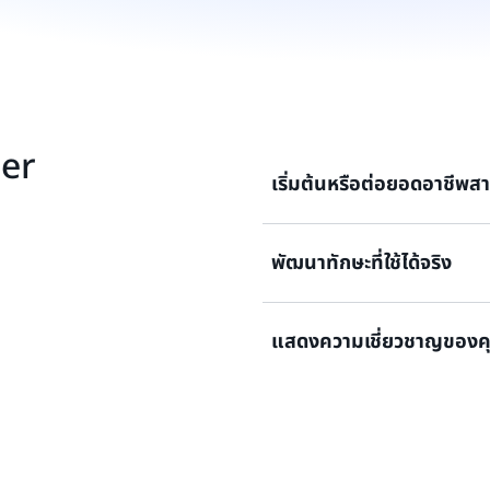
der
เริ่มต้นหรือต่อยอดอาชีพ
พัฒนาทักษะที่ใช้ได้จริง
ไม่ว่าคุณจะเพิ่งเริ่มต้นใช้ร
ประดิษฐ์ มาร่วมสร้างทักษะ AWS
ตามจังหวะที่คุณต้องการด้วย
แสดงความเชี่ยวชาญของคุ
ทั้งแบบตัวต่อตัวหรือแบบเสมือ
ฝึกปฏิบัติจริงเพื่อเตรียมค
การฝึกอบรมของ AWS ของเ
เสริมสร้างความมั่นใจผ่านสถา
AI ซึ่งจำลองมาจากชีวิตการท
Skill Builder สำหรับบุคคลหรือ
แสดงให้นายจ้างเห็นว่าคุณพร้
เสมือนจริงแบบครบชุด
การเตรียมสอบใบรับรอง ตรวจร
คุณให้เป็นที่ประจักษ์ แบ่งปั