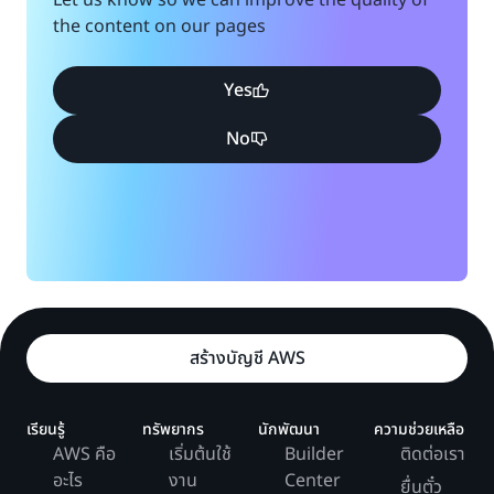
Let us know so we can improve the quality of
นักพัฒนาซอฟต์แวร์ใช้ส่วนข้อมูลไดเรกทอรีเพราะมีความ
the content on our pages
ยืดหยุ่น แต่ละส่วนข้อมูลเป็นตัวแทนความหมายของฐาน
ข้อมูลและไม่ได้จำกัดโดยช่วง อย่างไรก็ตาม ส่วนข้อมูล
Yes
ไดเรกทอรีจะล้มเหลวถ้าตารางการค้นหาประกอบด้วย
ข้อมูลที่ไม่ถูกต้อง
No
ส่วนข้อมูลภูมิศาสตร์
ส่วนข้อมูลภูมิศาสตร์จะแยกและเก็บข้อมูลฐานข้อมูลตาม
ตำแหน่งทางภูมิศาสตร์ ยกตัวอย่างเช่น เว็บไซต์บริการ
หาคู่ ใช้ฐานข้อมูลเพื่อเก็บข้อมูลลูกค้าจากเมืองต่างๆ
ดังนี้
สร้างบัญชี AWS
ชื่อ
คีย์ของส่วนข้อมูล
เรียนรู้
ทรัพยากร
นักพัฒนา
ความช่วยเหลือ
AWS คือ
เริ่มต้นใช้
Builder
ติดต่อเรา
จอห์น
แคลิฟอร์เนียเหนือ
อะไร
งาน
Center
ยื่นตั๋ว