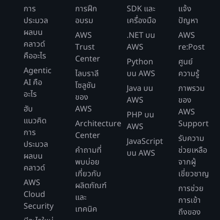
การ
การฝึก
SDK และ
แจ้ง
ประมวล
อบรม
เครื่องมือ
ปัญหา
เจน
วอชิงตัน
ผลบน
AWS
.NET บน
AWS
คลาวด์
Trust
AWS
re:Post
คืออะไร
Center
Python
ศูนย์
Agentic
เปาโล
แอริโซนา
ไลบราลี
บน AWS
ความรู้
AI คือ
โซลูชัน
Java บน
ภาพรวม
อะไร
ของ
AWS
ของ
นักพัฒนาซอฟต์แวร์ใช้เมืองเป็นคีย์ส่วนข้อมูล โดยจะเก็บ
ฮับ
AWS
AWS
PHP บน
ข้อมูลของลูกค้าแต่ละรายในส่วนข้อมูลกายภาพที่อยู่ทาง
แนวคิด
Architecture
Support
AWS
ภูมิศาสตร์ในเมืองที่เกี่ยวข้อง
การ
Center
รับความ
JavaScript
ประมวล
คำถามที่
ช่วยเหลือ
ข้อดีและข้อเสีย
บน AWS
ผลบน
พบบ่อย
จากผู้
คลาวด์
ส่วนข้อมูลภูมิศาสตร์ช่วยให้แอปพลิเคชันสามารถเรียก
เกี่ยวกับ
เชี่ยวชาญ
AWS
ข้อมูลได้เร็วขึ้นเนื่องจากระยะห่างระหว่างส่วนข้อมูลและ
ผลิตภัณฑ์
การช่วย
Cloud
ลูกค้าที่ร้องขอ ถ้ารูปแบบการเข้าถึงข้อมูลส่วนใหญ่ขึ้น
และ
การเข้า
Security
อยู่กับภูมิศาสตร์แล้ว วิธีนี้เป็นวิธีที่เหมาะสม แต่อย่างไร
เทคนิค
ถึงของ