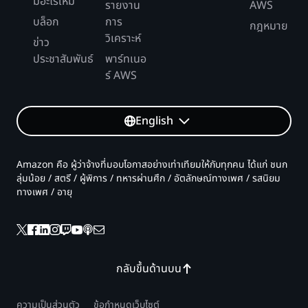
ก็ตาม ส่วนข้อมูลทางภูมิศาสตร์ก็อาจส่งผลให้มีการกระ
มีอะไรใหม่
รายงาน
AWS
จายข้อมูลที่ไม่สม่ำเสมอ
บล็อก
การ
กฎหมาย
วิเคราะห์
ข่าว
ประชาสัมพันธ์
พาร์ทเนอ
ร์ AWS
English
Amazon คือ ผู้ว่าจ้างที่มอบโอกาสอย่างเท่าเทียมให้กับทุกคน ได้แก่ ชนก
ลุ่มน้อย / สตรี / ผู้พิการ / ทหารผ่านศึก / อัตลักษณ์ทางเพศ / รสนิยม
ทางเพศ / อายุ
กลับขึ้นด้านบน
ความเป็นส่วนตัว
ข้อกำหนดเว็บไซต์