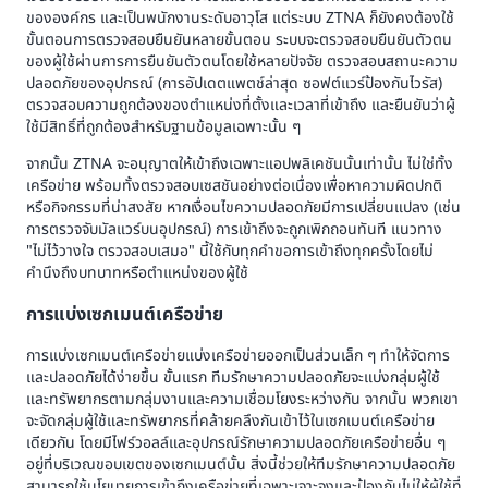
ขององค์กร และเป็นพนักงานระดับอาวุโส แต่ระบบ ZTNA ก็ยังคงต้องใช้
ขั้นตอนการตรวจสอบยืนยันหลายขั้นตอน ระบบจะตรวจสอบยืนยันตัวตน
ของผู้ใช้ผ่านการการยืนยันตัวตนโดยใช้หลายปัจจัย ตรวจสอบสถานะความ
ปลอดภัยของอุปกรณ์ (การอัปเดตแพตช์ล่าสุด ซอฟต์แวร์ป้องกันไวรัส)
ตรวจสอบความถูกต้องของตำแหน่งที่ตั้งและเวลาที่เข้าถึง และยืนยันว่าผู้
ใช้มีสิทธิ์ที่ถูกต้องสำหรับฐานข้อมูลเฉพาะนั้น ๆ
จากนั้น ZTNA จะอนุญาตให้เข้าถึงเฉพาะแอปพลิเคชันนั้นเท่านั้น ไม่ใช่ทั้ง
เครือข่าย พร้อมทั้งตรวจสอบเซสชันอย่างต่อเนื่องเพื่อหาความผิดปกติ
หรือกิจกรรมที่น่าสงสัย หากเงื่อนไขความปลอดภัยมีการเปลี่ยนแปลง (เช่น
การตรวจจับมัลแวร์บนอุปกรณ์) การเข้าถึงจะถูกเพิกถอนทันที แนวทาง
"ไม่ไว้วางใจ ตรวจสอบเสมอ" นี้ใช้กับทุกคำขอการเข้าถึงทุกครั้งโดยไม่
คำนึงถึงบทบาทหรือตำแหน่งของผู้ใช้
การแบ่งเซกเมนต์เครือข่าย
การแบ่งเซกเมนต์เครือข่ายแบ่งเครือข่ายออกเป็นส่วนเล็ก ๆ ทำให้จัดการ
และปลอดภัยได้ง่ายขึ้น ขั้นแรก ทีมรักษาความปลอดภัยจะแบ่งกลุ่มผู้ใช้
และทรัพยากรตามกลุ่มงานและความเชื่อมโยงระหว่างกัน จากนั้น พวกเขา
จะจัดกลุ่มผู้ใช้และทรัพยากรที่คล้ายคลึงกันเข้าไว้ในเซกเมนต์เครือข่าย
เดียวกัน โดยมีไฟร์วอลล์และอุปกรณ์รักษาความปลอดภัยเครือข่ายอื่น ๆ
อยู่ที่บริเวณขอบเขตของเซกเมนต์นั้น สิ่งนี้ช่วยให้ทีมรักษาความปลอดภัย
สามารถใช้นโยบายการเข้าถึงเครือข่ายที่เฉพาะเจาะจงและป้องกันไม่ให้ผู้ใช้ที่