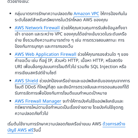
ตัวอย่างเช่น:
กลุ่มมาตรการรักษาความปลอดภัย
Amazon VPC
ให้การป้องกันใน
ระดับโฮสต์สำหรับทรัพยากรในเวิร์กโหลด AWS ของคุณ
AWS Network Firewall
ช่วยให้คุณควบคุมการรับส่งข้อมูลทั้งขา
เข้า ขาออก และระหว่าง VPC ของคุณได้อย่างเข้มงวดในระดับเครือ
ข่าย ซึ่งรวมถึงความสามารถต่าง ๆ เช่น การตรวจสอบสถานะ การ
ป้องกันการบุกรุก และการกรองเว็บ
AWS Web Application Firewall
ช่วยให้คุณกรองส่วนใด ๆ ของ
คำขอเว็บ เช่น ที่อยู่ IP, ส่วนหัว HTTP, เนื้อหา HTTP, หรือสตริง
URI เพื่อบล็อกรูปแบบการโจมตีทั่วไป รวมถึง SQL Injection หรือ
การเขียนสคริปต์ข้ามไซต์
AWS Shield
ช่วยปกป้องเครือข่ายและแอปพลิเคชันของคุณจากการ
โจมตี DDoS ที่ใหญ่ที่สุด และยังมีการตรวจจับและการตอบสนองที่ได้
รับการจัดการเพื่อป้องกันการโจมตีแบบกำหนดเป้าหมาย
AWS Firewall Manager
จะทำให้การบังคับใช้แอปพลิเคชันและ
ทรัพยากรใหม่ตามข้อกำหนดเป็นเรื่องง่ายดาย โดยบังคับใช้ชุดกฎ
ความปลอดภัยทั่วไป
เริ่มต้นใช้งานการรักษาความปลอดภัยเครือข่ายบน AWS
ด้วยการสร้าง
บัญชี AWS ฟรี
วันนี้