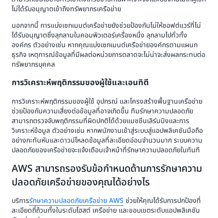
ไม่ได้รับอนุญาตเข้าถึงทรัพยากรเครือข่าย
นอกจากนี้ การแบ่งเซกเมนต์เครือข่ายยังช่วยป้องกันไม่ให้ซอฟต์แวร์ที่ไม่
ได้รับอนุญาตซึ่งลุกลามในคอมพิวเตอร์เครื่องหนึ่ง ลุกลามไปทั่วทั้ง
องค์กร ตัวอย่างเช่น หากคุณแบ่งเซกเมนต์เครือข่ายองค์กรตามแผนก
ธุรกิจ เหตุการณ์ข้อมูลที่มีผลต่อหน่วยการตลาดจะไม่น่าจะส่งผลกระทบต่อ
ทรัพยากรบุคคล
การวิเคราะห์พฤติกรรมของผู้ใช้และเอนทิตี
การวิเคราะห์พฤติกรรมของผู้ใช้ อุปกรณ์ และโครงสร้างพื้นฐานเครือข่าย
ช่วยป้องกันความเสี่ยงต่อข้อมูลที่อาจเกิดขึ้น ทีมรักษาความปลอดภัย
สามารถตรวจจับพฤติกรรมที่ผิดปกติได้ด้วยแมชชีนเลิร์นนิงและการ
วิเคราะห์ข้อมูล ตัวอย่างเช่น หากพนักงานเข้าสู่ระบบสู่แอปพลิเคชันมือถือ
อย่างกะทันหันและดาวน์โหลดข้อมูลที่ละเอียดอ่อนจำนวนมาก ระบบความ
ปลอดภัยของเครือข่ายจะแจ้งเตือนเจ้าหน้าที่รักษาความปลอดภัยในทันที
AWS สามารถรองรับข้อกำหนดด้านการรักษาความ
ปลอดภัยเครือข่ายของคุณได้อย่างไร
บริการ
รักษาความปลอดภัยเครือข่าย AWS
ช่วยให้คุณได้รับการปกป้องที่
ละเอียดถี่ถ้วนทั้งในระดับโฮสต์ เครือข่าย และขอบเขตระดับแอปพลิเคชัน