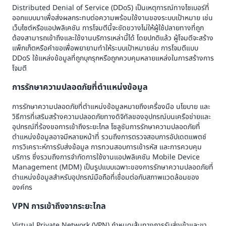
Distributed Denial of Service (DDoS) เป็นเหตุการณ์ทางไซเบอร์ที่
ออกแบบมาเพื่อส่งผลกระทบต่อความพร้อมใช้งานของระบบเป้าหมาย เช่น
เว็บไซต์หรือแอปพลิเคชัน การโจมตีนี้จะขัดขวางไม่ให้ผู้ใช้ปลายทางที่ถูก
ต้องสามารถเข้าถึงและใช้งานบริการเหล่านี้ได้ โดยปกติแล้ว ผู้โจมตีจะสร้าง
แพ็กเก็ตหรือคำขอเพื่อพยายามทำให้ระบบเป้าหมายล่ม การโจมตีแบบ
DDoS ใช้แหล่งข้อมูลที่ถูกบุกรุกหรือถูกควบคุมหลายแหล่งในการสร้างการ
โจมตี
การรักษาความปลอดภัยที่ตำแหน่งข้อมูล
การรักษาความปลอดภัยที่ตำแหน่งข้อมูลหมายถึงเครื่องมือ นโยบาย และ
วิธีการที่เสริมสร้างความปลอดภัยทางดิจิทัลของอุปกรณ์บนเครือข่ายและ
อุปกรณ์ที่ร้องขอการเข้าถึงระยะไกล โซลูชันการรักษาความปลอดภัยที่
ตำแหน่งข้อมูลอาจมีหลายหน้าที่ รวมถึงการตรวจสอบการอัปเดตแพตช์
การวิเคราะห์การรับส่งข้อมูล การทวนสอบการเข้ารหัส และการควบคุม
บริการ ซึ่งรวมถึงการจำกัดการใช้งานแอปพลิเคชัน Mobile Device
Management (MDM) เป็นรูปแบบเฉพาะของการรักษาความปลอดภัยที่
ตำแหน่งข้อมูลสำหรับอุปกรณ์มือถือที่เชื่อมต่อกับสภาพแวดล้อมของ
องค์กร
VPN การเข้าถึงจากระยะไกล
Virtual Private Network (VPN) กำหนดเส้นทางการรับส่งเข้าและขา