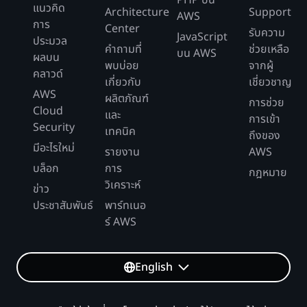
แนวคิด
Architecture
Support
AWS
การ
Center
รับความ
JavaScript
ประมวล
คำถามที่
ช่วยเหลือ
บน AWS
ผลบน
พบบ่อย
จากผู้
คลาวด์
เกี่ยวกับ
เชี่ยวชาญ
AWS
ผลิตภัณฑ์
การช่วย
Cloud
และ
การเข้า
Security
เทคนิค
ถึงของ
มีอะไรใหม่
รายงาน
AWS
บล็อก
การ
กฎหมาย
วิเคราะห์
ข่าว
ประชาสัมพันธ์
พาร์ทเนอ
ร์ AWS
English