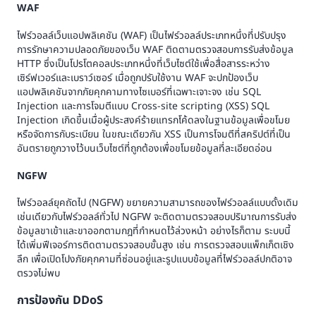
WAF
ไฟร์วอลล์เว็บแอปพลิเคชัน (WAF) เป็นไฟร์วอลล์ประเภทหนึ่งที่ปรับปรุง
การรักษาความปลอดภัยของเว็บ WAF ติดตามตรวจสอบการรับส่งข้อมูล
HTTP ซึ่งเป็นโปรโตคอลประเภทหนึ่งที่เว็บไซต์ใช้เพื่อสื่อสารระหว่าง
เซิร์ฟเวอร์และเบราว์เซอร์ เมื่อถูกปรับใช้งาน WAF จะปกป้องเว็บ
แอปพลิเคชันจากภัยคุกคามทางไซเบอร์ที่เฉพาะเจาะจง เช่น SQL
Injection และการโจมตีแบบ Cross-site scripting (XSS) SQL
Injection เกิดขึ้นเมื่อผู้ประสงค์ร้ายแทรกโค้ดลงในฐานข้อมูลเพื่อขโมย
หรือจัดการกับระเบียน ในขณะเดียวกัน XSS เป็นการโจมตีที่สคริปต์ที่เป็น
อันตรายถูกวางไว้บนเว็บไซต์ที่ถูกต้องเพื่อขโมยข้อมูลที่ละเอียดอ่อน
NGFW
ไฟร์วอลล์ยุคถัดไป (NGFW) ขยายความสามารถของไฟร์วอลล์แบบดั้งเดิม
เช่นเดียวกับไฟร์วอลล์ทั่วไป NGFW จะติดตามตรวจสอบปริมาณการรับส่ง
ข้อมูลขาเข้าและขาออกตามกฎที่กำหนดไว้ล่วงหน้า อย่างไรก็ตาม ระบบนี้
ได้เพิ่มฟีเจอร์การติดตามตรวจสอบขั้นสูง เช่น การตรวจสอบแพ็กเก็ตเชิง
ลึก เพื่อเปิดโปงภัยคุกคามที่ซ่อนอยู่และรูปแบบข้อมูลที่ไฟร์วอลล์ปกติอาจ
ตรวจไม่พบ
การป้องกัน DDoS