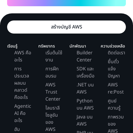
สร้างบัญชี AWS
เรียนรู้
ทรัพยากร
นักพัฒนา
ความช่วยเหลือ
AWS คือ
เริ่มต้นใช้
Builder
ติดต่อเรา
อะไร
งาน
Center
ยื่นตั๋ว
การ
การฝึก
SDK และ
แจ้ง
ประมวล
อบรม
เครื่องมือ
ปัญหา
ผลบน
AWS
.NET บน
AWS
คลาวด์
Trust
AWS
re:Post
คืออะไร
Center
Python
ศูนย์
Agentic
ไลบราลี
บน AWS
ความรู้
AI คือ
โซลูชัน
Java บน
ภาพรวม
อะไร
ของ
AWS
ของ
ฮับ
AWS
AWS
PHP บน