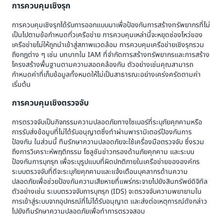
การควบคุมเชิงรุก
การควบคุมเชิงรุกได้รับการออกแบบมาเพื่อป้องกันการสร้างทรัพยากรที่ไม่
เป็นไปตามข้อกำหนดทั่วเครือข่าย การควบคุมเหล่านี้จะหยุดช่องโหว่ของ
เครือข่ายไม่ให้ถูกนำเข้าสู่สภาพแวดล้อม การควบคุมเครือข่ายเชิงรุกรวม
ถึงกฎต่าง ๆ เช่น บทบาทใน IAM ที่จำกัดการสร้างทรัพยากรและการสร้าง
โครงสร้างพื้นฐานตามความสอดคล้องกัน ตัวอย่างเช่นคุณสามารถ
กำหนดค่าที่เก็บข้อมูลทั้งหมดให้ไม่เป็นสาธารณะอย่างเคร่งครัดตามค่า
เริ่มต้น
การควบคุมเชิงตรวจจับ
การตรวจจับเป็นกิจกรรมความปลอดภัยทางไซเบอร์ที่ระบุภัยคุกคามหรือ
การรับส่งข้อมูบที่ไม่ได้รับอนุญาตซึ่งทำผ่านพารามิเตอร์ป้องกันการ
ป้องกัน ในส่วนนี้ ทีมรักษาความปลอดภัยจะใช้เครื่องมือตรวจจับ ซึ่งรวม
ถึงการวิเคราะห์พฤติกรรม โซลูชันข่าวกรองด้านภัยคุกคาม และระบบ
ป้องกันการบุกรุก เพื่อระบุรูปแบบที่ผิดปกติภายในเครือข่ายขององค์กร
ระบบตรวจจับที่ดีจะระบุภัยคุกคามและแจ้งเตือนบุคลากรด้านความ
ปลอดภัยเพื่อช่วยป้องกันความเสียหายที่แพร่กระจายไปยังสินทรัพย์ดิจิทัล
ตัวอย่างเช่น ระบบตรวจจับการบุกรุก (IDS) จะตรวจจับความพยายามใน
การเข้าสู่ระบบจากอุปกรณ์ที่ไม่ได้รับอนุญาต และส่งต่อเหตุการณ์ดังกล่าว
ไปยังทีมรักษาความปลอดภัยเพื่อทำการตรวจสอบ