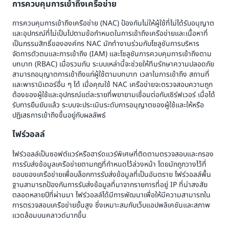
การควบคุมการเข้าถึงเครือข่าย
การควบคุมการเข้าถึงเครือข่าย (NAC) ป้องกันไม่ให้ผู้ใช้ที่ไม่ได้รับอนุญาต
และอุปกรณ์ที่ไม่เป็นไปตามข้อกำหนดในการเข้าถึงเครือข่ายและเนื้อหาที่
เป็นกรรมสิทธิ์ขององค์กร NAC มักทำงานร่วมกับโซลูชันการบริหาร
จัดการตัวตนและการเข้าถึง (IAM) และโซลูชันการควบคุมการเข้าถึงตาม
บทบาท (RBAC) เมื่อรวมกัน ระบบเหล่านี้จะช่วยให้ทีมรักษาความปลอดภัย
สามารถอนุญาตการเข้าถึงแก่ผู้ใช้ตามบทบาท เวลาในการเข้าถึง สถานที่
และพารามิเตอร์อื่น ๆ ได้ เมื่อคุณใช้ NAC เครือข่ายจะตรวจสอบความถูก
ต้องของผู้ใช้และอุปกรณ์แต่ละรายที่พยายามเชื่อมต่อกับเซิร์ฟเวอร์ เมื่อได้
รับการยืนยันแล้ว ระบบจะประเมินระดับการอนุญาตของผู้ใช้และให้หรือ
ปฏิเสธการเข้าถึงขึ้นอยู่กับผลลัพธ์
ไฟร์วอลล์
ไฟร์วอลล์เป็นซอฟต์แวร์หรือฮาร์ดแวร์พิเศษที่ติดตามตรวจสอบและกรอง
การรับส่งข้อมูลเครือข่ายตามกฎที่กำหนดไว้ล่วงหน้า โดยมักถูกวางไว้ที่
ขอบของเครือข่ายเพื่อบล็อกการรับส่งข้อมูลที่เป็นอันตราย ไฟร์วอลล์พื้น
ฐานสามารถป้องกันการรับส่งข้อมูลที่มาจากรายการที่อยู่ IP ที่น่าสงสัย
ตลอดหลายปีที่ผ่านมา ไฟร์วอลล์ได้มีการพัฒนาเพื่อให้มีความสามารถใน
การตรวจสอบเครือข่ายขั้นสูง ซึ่งเหมาะสมกับเว็บแอปพลิเคชันและสภาพ
แวดล้อมบนคลาวด์มากขึ้น