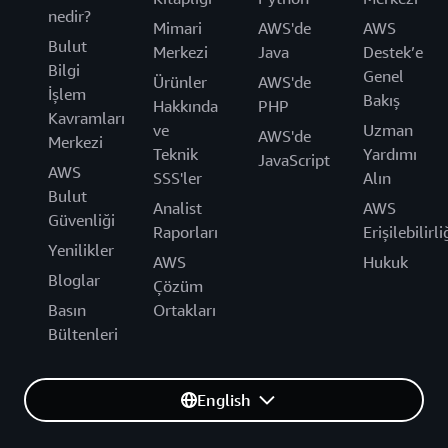
nedir?
Mimari
AWS'de
AWS
Bulut
Merkezi
Java
Destek’e
Bilgi
Genel
Ürünler
AWS'de
İşlem
Bakış
Hakkında
PHP
Kavramları
ve
Uzman
AWS'de
Merkezi
Teknik
Yardımı
JavaScript
AWS
SSS'ler
Alın
Bulut
Analist
AWS
Güvenliği
Raporları
Erişilebilirli
Yenilikler
AWS
Hukuk
Bloglar
Çözüm
Basın
Ortakları
Bültenleri
English