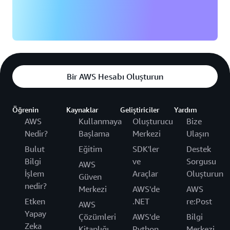
Bir AWS Hesabı Oluşturun
Öğrenin
Kaynaklar
Geliştiriciler
Yardım
AWS
Kullanmaya
Oluşturucu
Bize
Nedir?
Başlama
Merkezi
Ulaşın
Bulut
Eğitim
SDK'ler
Destek
Bilgi
ve
Sorgusu
AWS
İşlem
Araçlar
Oluşturun
Güven
nedir?
Merkezi
AWS'de
AWS
Etken
.NET
re:Post
AWS
Yapay
Çözümleri
AWS'de
Bilgi
Zeka
Kitaplığı
Python
Merkezi