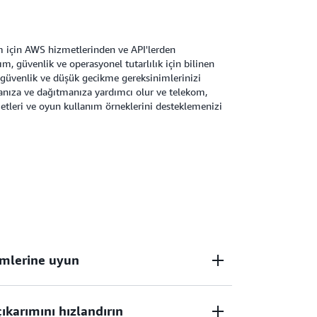
pısı veya şirket içi dağıtımlarla birlikte
umunuzu güçlendirebilirsiniz.
 için AWS hizmetlerinden ve API'lerden
m, güvenlik ve operasyonel tutarlılık için bilinen
i, güvenlik ve düşük gecikme gereksinimlerinizi
anıza ve dağıtmanıza yardımcı olur ve telekom,
etleri ve oyun kullanım örneklerini desteklemenizi
imlerine uyun
karımını hızlandırın
etimlerini kullanarak Wavelength üzerinde