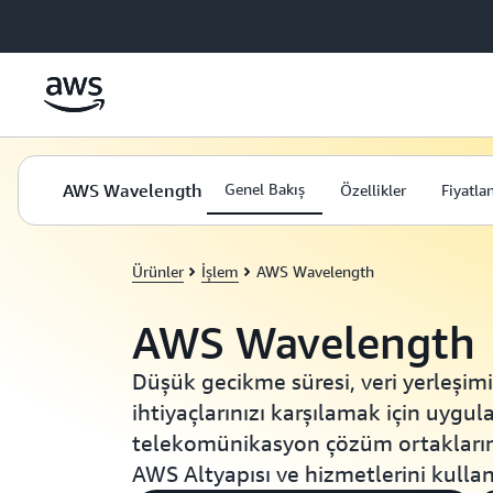
Ana İçeriğe Atla
AWS Wavelength
Genel Bakış
Özellikler
Fiyatla
Ürünler
İşlem
AWS Wavelength
AWS Wavelength
Düşük gecikme süresi, veri yerleşimi
ihtiyaçlarınızı karşılamak için uygu
telekomünikasyon çözüm ortakların
AWS Altyapısı ve hizmetlerini kullana