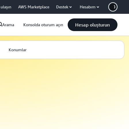
 ulaşın
AWS Marketplace
Destek
Hesabım
Hesap oluşturun
Arama
Konsolda oturum açın
Konumlar