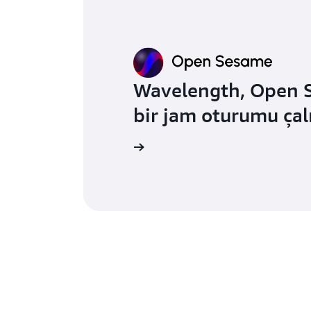
Wavelength, Open S
bir jam oturumu çalı
Daha fazla bilgi edinin