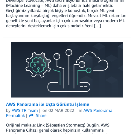
Developer Advocate) AWS’teki misyonumuz makine öğrenimini
(Machine Learning – ML) daha erişilebilir hale getirmektir.
Geçtiğimiz yıllarda birçok kişiyle konuştuk, birçok ML yeni
başlayanının karşılaştığı engelleri öğrendik. Mevcut ML ortamları
genellikle yeni başlayanlar için çok karmaşıktır veya modern ML
deneylerini desteklemek için çok sınırlıdır. Yeni […]
AWS Panorama ile Uçta Görüntü İşleme
by
AWS TR Team
on
02 MAR 2022
in
AWS Panorama
Permalink
Share
Orijinal makale: Link (Sébastien Stormacq) Bugün, AWS
Panorama Cihazı genel olarak hepinizin kullanımına