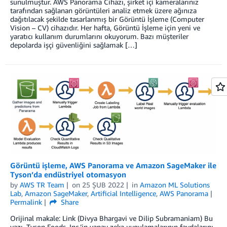
sunulmuştur. AWS Panorama Cihazı, şirket içi kameralarınız
tarafından sağlanan görüntüleri analiz etmek üzere ağınıza
dağıtılacak şekilde tasarlanmış bir Görüntü İşleme (Computer
Vision – CV) cihazıdır. Her hafta, Görüntü İşleme için yeni ve
yaratıcı kullanım durumlarını okuyorum. Bazı müşteriler
depolarda işçi güvenliğini sağlamak […]
Görüntü işleme, AWS Panorama ve Amazon SageMaker ile
Tyson’da endüstriyel otomasyon
by
AWS TR Team
on
25 ŞUB 2022
in
Amazon ML Solutions
Lab
,
Amazon SageMaker
,
Artificial Intelligence
,
AWS Panorama
Permalink
Share
Orijinal makale: Link (Divya Bhargavi ve Dilip Subramaniam) Bu
yazı, Tyson Foods, Inc.’in yapay zeka uygulamalarının faydalarını