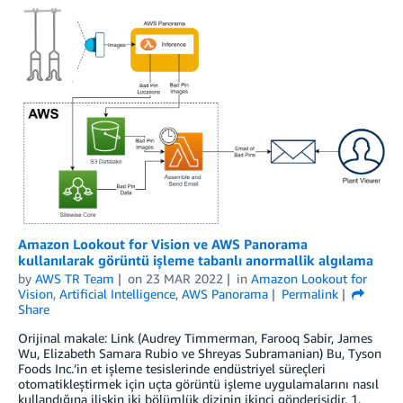
Amazon Lookout for Vision ve AWS Panorama
kullanılarak görüntü işleme tabanlı anormallik algılama
by
AWS TR Team
on
23 MAR 2022
in
Amazon Lookout for
Vision
,
Artificial Intelligence
,
AWS Panorama
Permalink
Share
Orijinal makale: Link (Audrey Timmerman, Farooq Sabir, James
Wu, Elizabeth Samara Rubio ve Shreyas Subramanian) Bu, Tyson
Foods Inc.’in et işleme tesislerinde endüstriyel süreçleri
otomatikleştirmek için uçta görüntü işleme uygulamalarını nasıl
kullandığına ilişkin iki bölümlük dizinin ikinci gönderisidir. 1.