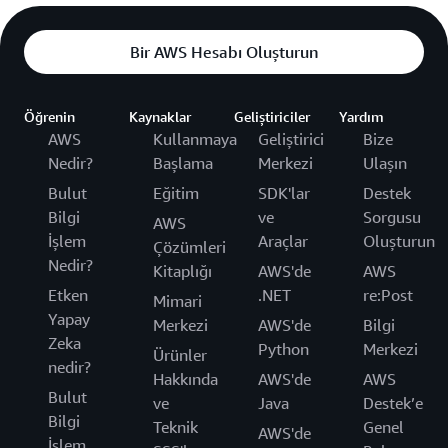
Bir AWS Hesabı Oluşturun
Öğrenin
Kaynaklar
Geliştiriciler
Yardım
AWS
Kullanmaya
Geliştirici
Bize
Nedir?
Başlama
Merkezi
Ulaşın
Bulut
Eğitim
SDK'lar
Destek
Bilgi
ve
Sorgusu
AWS
İşlem
Araçlar
Oluşturun
Çözümleri
Nedir?
Kitaplığı
AWS'de
AWS
Etken
.NET
re:Post
Mimari
Yapay
Merkezi
AWS'de
Bilgi
Zeka
Python
Merkezi
Ürünler
nedir?
Hakkında
AWS'de
AWS
Bulut
ve
Java
Destek’e
Bilgi
Teknik
Genel
AWS'de
İşlem