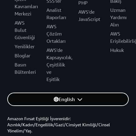
SSS'ler
Bakış
PHP
Kavramları
Analist
Uzman
AWS'de
Merkezi
Raporları
Yardımı
JavaScript
AWS
Alın
AWS
Bulut
Çözüm
AWS
Güvenliği
Ortakları
Erişilebilirli
Yenilikler
AWS'de
Hukuk
Bloglar
Kapsayıcılık,
Basın
Çeşitlilik
Bültenleri
ve
Eşitlik
English
Amazon Fırsat Eşitliği İşverenidir:
Azınlık/Kadın/Engellilik/Gazi/Cinsiyet Kimliği/Cinsel
Yönelim/Yaş.