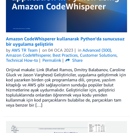
Amazon CodeWhisperer kullanarak Python’da sunucusuz
bir uygulama geliştirin
by
AWS TR Team
on
04 OCA 2023
in
Advanced (300)
,
Amazon CodeWhisperer
,
Best Practices
,
Customer Solutions
,
Technical How-to
Permalink
Share
Orijinal makale: Link (Rafael Ramos, Dmitry Balabanov, Caroline
Gluck ve Jason Varghese) Geliştiriciler, uygulama geliştirmek için
kod yazarken birden çok programlama dili, çerçeve, yazılım
kitaplığı ve AWS gibi sağlayıcıların sunduğu popüler bulut
hizmetlerine ayak uydurmalıdır. Geliştiriciler için, geliştirici
topluluklarında onlardan öğrenmek veya kodu yeniden
kullanmak için kod parçacıklarını bulabilse de, parçacıkları tam
veya benzer bir […]