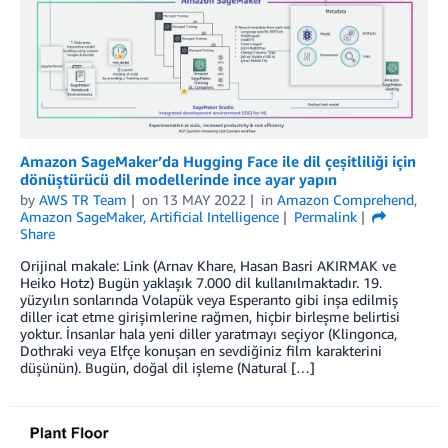
Amazon SageMaker’da Hugging Face ile dil çeşitliliği için
dönüştürücü dil modellerinde ince ayar yapın
by
AWS TR Team
on
13 MAY 2022
in
Amazon Comprehend
,
Amazon SageMaker
,
Artificial Intelligence
Permalink
Share
Orijinal makale: Link (Arnav Khare, Hasan Basri AKIRMAK ve
Heiko Hotz) Bugün yaklaşık 7.000 dil kullanılmaktadır. 19.
yüzyılın sonlarında Volapük veya Esperanto gibi inşa edilmiş
diller icat etme girişimlerine rağmen, hiçbir birleşme belirtisi
yoktur. İnsanlar hala yeni diller yaratmayı seçiyor (Klingonca,
Dothraki veya Elfçe konuşan en sevdiğiniz film karakterini
düşünün). Bugün, doğal dil işleme (Natural […]