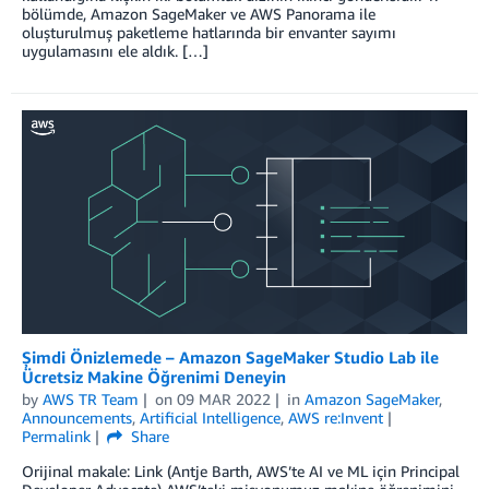
bölümde, Amazon SageMaker ve AWS Panorama ile
oluşturulmuş paketleme hatlarında bir envanter sayımı
uygulamasını ele aldık. […]
Şimdi Önizlemede – Amazon SageMaker Studio Lab ile
Ücretsiz Makine Öğrenimi Deneyin
by
AWS TR Team
on
09 MAR 2022
in
Amazon SageMaker
,
Announcements
,
Artificial Intelligence
,
AWS re:Invent
Permalink
Share
Orijinal makale: Link (Antje Barth, AWS’te AI ve ML için Principal