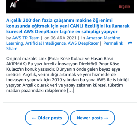
Arçelik 200’den fazla çalışanını makine öğrenimi
konusunda eğitmek için yeni CANLI özelliğini kullanarak
küresel AWS DeepRacer Ligi’ne ev sahipliği yapıyor
by
AWS TR Team
on
06 ARA 2021
in
Amazon Machine
Learning
,
Artificial Intelligence
,
AWS DeepRacer
Permalink
Share
Orijinal makale: Link (Pınar Köse Kulacz ve Hasan Basri
AKIRMAK) Bu yazı Arçelik İnovasyon Direktörü Pınar Köse
Kulacz’ın konuk yazısıdır. Dünyanın önde gelen beyaz eşya
üreticisi Arçelik, verimliliği artırmak ve yeni hizmetlerde
inovasyon yapmak için 2019 yılından bu yana AWS ile iş birliği
yapıyor. Arçelik olarak veri ve yapay zekanın küresel tüketim
malları pazarındaki rakiplerine […]
← Older posts
Newer posts →