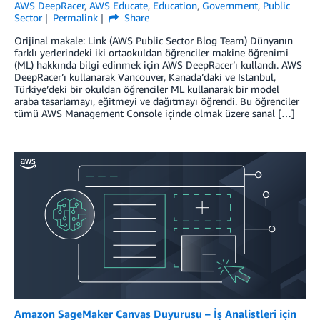
AWS DeepRacer
,
AWS Educate
,
Education
,
Government
,
Public
Sector
Permalink
Share
Orijinal makale: Link (AWS Public Sector Blog Team) Dünyanın
farklı yerlerindeki iki ortaokuldan öğrenciler makine öğrenimi
(ML) hakkında bilgi edinmek için AWS DeepRacer’ı kullandı. AWS
DeepRacer’ı kullanarak Vancouver, Kanada’daki ve Istanbul,
Türkiye’deki bir okuldan öğrenciler ML kullanarak bir model
araba tasarlamayı, eğitmeyi ve dağıtmayı öğrendi. Bu öğrenciler
tümü AWS Management Console içinde olmak üzere sanal […]
Amazon SageMaker Canvas Duyurusu – İş Analistleri için