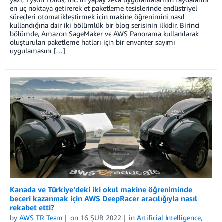
en uç noktaya getirerek et paketleme tesislerinde endüstriyel
süreçleri otomatikleştirmek için makine öğrenimini nasıl
kullandığına dair iki bölümlük bir blog serisinin ilkidir. Birinci
bölümde, Amazon SageMaker ve AWS Panorama kullanılarak
oluşturulan paketleme hatları için bir envanter sayımı
uygulamasını […]
Kanada ve Türkiye’deki iki okul makine öğreniminde
beceri kazanmak için AWS DeepRacer aracılığıyla nasıl
rekabet etti?
by
AWS TR Team
on
16 ŞUB 2022
in
Artificial Intelligence
,