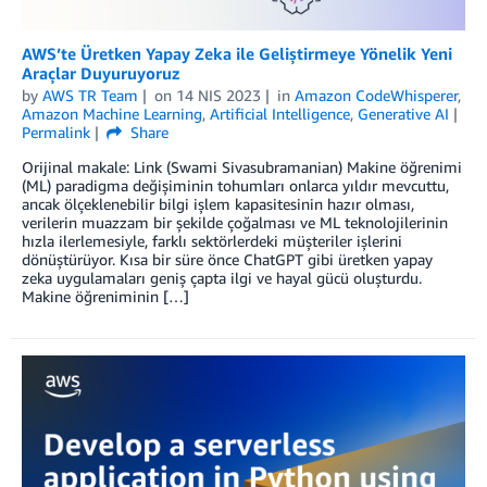
AWS’te Üretken Yapay Zeka ile Geliştirmeye Yönelik Yeni
Araçlar Duyuruyoruz
by
AWS TR Team
on
14 NIS 2023
in
Amazon CodeWhisperer
,
Amazon Machine Learning
,
Artificial Intelligence
,
Generative AI
Permalink
Share
Orijinal makale: Link (Swami Sivasubramanian) Makine öğrenimi
(ML) paradigma değişiminin tohumları onlarca yıldır mevcuttu,
ancak ölçeklenebilir bilgi işlem kapasitesinin hazır olması,
verilerin muazzam bir şekilde çoğalması ve ML teknolojilerinin
hızla ilerlemesiyle, farklı sektörlerdeki müşteriler işlerini
dönüştürüyor. Kısa bir süre önce ChatGPT gibi üretken yapay
zeka uygulamaları geniş çapta ilgi ve hayal gücü oluşturdu.
Makine öğreniminin […]