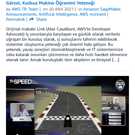
Görsel, Kodsuz Makine Öğrenimi Yeteneği
by
AWS TR Team
on
20 ARA 2021
in
Amazon SageMaker
,
Announcements
,
Artificial Intelligence
,
AWS re:Invent
Permalink
Share
Orijinal makale: Link (Alex Casalboni, AWS’te Developer
Advocate) İş sorunlarıyla karşılaşan ve günlük olarak verilerle
uğraşan bir kuruluş olarak, iş sonuçlarını tahmin edebilecek
sistemler oluşturma yeteneği çok önemli hale geliyor. Bu
yetenek, yavaş süreçleri otomatikleştirerek ve IT sistemlerinize
zeka katarak sorunları çözmenize ve daha hızlı hareket etmenize
olanak tanır. Ancak kuruluştaki tüm ekiplerin ve bireysel […]