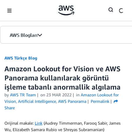
Skip to Main Content
AWS Blogları
Giriş
AWS Türkçe Blog
Amazon Lookout for Vision ve AWS
Sürümler
Panorama kullanılarak görüntü
işleme tabanlı anormallik algılama
by
AWS TR Team
on
23 MAR 2022
in
Amazon Lookout for
Vision
,
Artificial Intelligence
,
AWS Panorama
Permalink
Share
Orijinal makale:
Link
(Audrey Timmerman, Farooq Sabir, James
Wu, Elizabeth Samara Rubio ve Shreyas Subramanian)