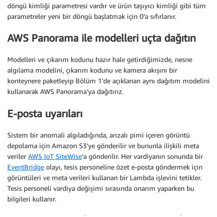
döngü kimliği parametresi vardır ve ürün taşıyıcı kimliği gibi tüm
parametreler yeni bir döngü başlatmak için 0’a sıfırlanır.
AWS Panorama ile modelleri uçta dağıtın
Modelleri ve çıkarım kodunu hazır hale getirdiğimizde, nesne
algılama modelini, çıkarım kodunu ve kamera akışını bir
konteynere paketleyip Bölüm 1’de açıklanan aynı dağıtım modelini
kullanarak AWS Panorama’ya dağıtırız.
E-posta uyarıları
Sistem bir anomali algıladığında, arızalı pimi içeren görüntü
depolama için Amazon S3’ye gönderilir ve bununla ilişkili meta
veriler
AWS IoT SiteWise
‘a gönderilir. Her vardiyanın sonunda bir
EventBridge
olayı, tesis personeline özet e-posta göndermek için
görüntüleri ve meta verileri kullanan bir Lambda işlevini tetikler.
Tesis personeli vardiya değişimi sırasında onarım yaparken bu
bilgileri kullanır.