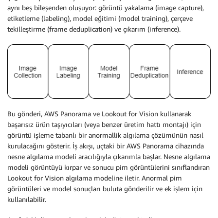
aynı beş bileşenden oluşuyor: görüntü yakalama (image capture),
etiketleme (labeling), model eğitimi (model training), çerçeve
tekilleştirme (frame deduplication) ve çıkarım (inference).
Bu gönderi, AWS Panorama ve Lookout for Vision kullanarak
başarısız ürün taşıyıcıları (veya benzer üretim hattı montajı) için
görüntü işleme tabanlı bir anormallik algılama çözümünün nasıl
kurulacağını gösterir. İş akışı, uçtaki bir AWS Panorama cihazında
nesne algılama modeli aracılığıyla çıkarımla başlar. Nesne algılama
modeli görüntüyü kırpar ve sonucu pim görüntülerini sınıflandıran
Lookout for Vision algılama modeline iletir. Anormal pim
görüntüleri ve model sonuçları buluta gönderilir ve ek işlem için
kullanılabilir.