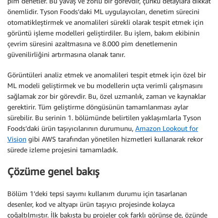
pim denetler. Bu yavaş ve zorlu bir görevdir, çünkü detaylara dikkat
önemlidir. Tyson Foods’daki ML uygulayıcıları, denetim sürecini
otomatikleştirmek ve anomalileri sürekli olarak tespit etmek için
görüntü işleme modelleri geliştirdiler. Bu işlem, bakım ekibinin
çevrim süresini azaltmasına ve 8.000 pim denetlemenin
güvenilirliğini artırmasına olanak tanır.
Görüntüleri analiz etmek ve anomalileri tespit etmek için özel bir
ML modeli geliştirmek ve bu modellerin uçta verimli çalışmasını
sağlamak zor bir görevdir. Bu, özel uzmanlık, zaman ve kaynaklar
gerektirir. Tüm geliştirme döngüsünün tamamlanması aylar
sürebilir. Bu serinin 1. bölümünde belirtilen yaklaşımlarla Tyson
Foods’daki ürün taşıyıcılarının durumunu,
Amazon Lookout for
Vision
gibi AWS tarafından yönetilen hizmetleri kullanarak rekor
sürede izleme projesini tamamladık.
Çözüme genel bakış
Bölüm 1’deki tepsi sayımı kullanım durumu için tasarlanan
desenler, kod ve altyapı ürün taşıyıcı projesinde kolayca
çoğaltılmıştır. İlk bakışta bu projeler çok farklı görünse de, özünde