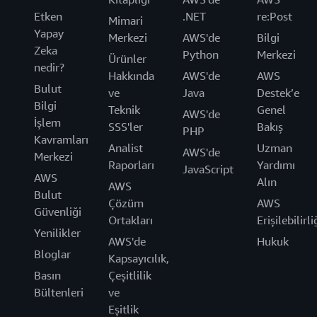
Etken
.NET
re:Post
Mimari
Yapay
Merkezi
AWS'de
Bilgi
Zeka
Python
Merkezi
Ürünler
nedir?
Hakkında
AWS'de
AWS
Bulut
ve
Java
Destek’e
Bilgi
Teknik
Genel
AWS'de
İşlem
SSS'ler
Bakış
PHP
Kavramları
Analist
Uzman
AWS'de
Merkezi
Raporları
Yardımı
JavaScript
AWS
Alın
AWS
Bulut
Çözüm
AWS
Güvenliği
Ortakları
Erişilebilirli
Yenilikler
AWS'de
Hukuk
Bloglar
Kapsayıcılık,
Basın
Çeşitlilik
Bültenleri
ve
Eşitlik