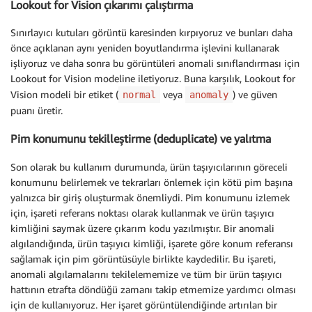
Lookout for Vision çıkarımı çalıştırma
Sınırlayıcı kutuları görüntü karesinden kırpıyoruz ve bunları daha
önce açıklanan aynı yeniden boyutlandırma işlevini kullanarak
işliyoruz ve daha sonra bu görüntüleri anomali sınıflandırması için
Lookout for Vision modeline iletiyoruz. Buna karşılık, Lookout for
Vision modeli bir etiket (
veya
) ve güven
normal
anomaly
puanı üretir.
Pim konumunu tekilleştirme (deduplicate) ve yalıtma
Son olarak bu kullanım durumunda, ürün taşıyıcılarının göreceli
konumunu belirlemek ve tekrarları önlemek için kötü pim başına
yalnızca bir giriş oluşturmak önemliydi. Pim konumunu izlemek
için, işareti referans noktası olarak kullanmak ve ürün taşıyıcı
kimliğini saymak üzere çıkarım kodu yazılmıştır. Bir anomali
algılandığında, ürün taşıyıcı kimliği, işarete göre konum referansı
sağlamak için pim görüntüsüyle birlikte kaydedilir. Bu işareti,
anomali algılamalarını tekilelememize ve tüm bir ürün taşıyıcı
hattının etrafta döndüğü zamanı takip etmemize yardımcı olması
için de kullanıyoruz. Her işaret görüntülendiğinde artırılan bir