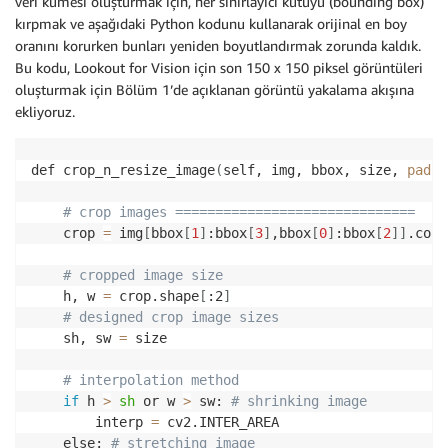
veri kümesi oluşturmak için, her sınırlayıcı kutuyu (bounding box)
kırpmak ve aşağıdaki Python kodunu kullanarak orijinal en boy
oranını korurken bunları yeniden boyutlandırmak zorunda kaldık.
Bu kodu, Lookout for Vision için son 150 x 150 piksel görüntüleri
oluşturmak için Bölüm 1’de açıklanan görüntü yakalama akışına
ekliyoruz.
def crop_n_resize_image
(
self, img, bbox, size, 
padCo
# crop images ==============================
    crop 
=
 img
[
bbox
[
1
]
:bbox
[
3
]
,bbox
[
0
]
:bbox
[
2
]
]
.copy
# cropped image size
    h, w 
=
 crop.shape
[
:2
]
# designed crop image sizes
    sh, sw 
=
 size

# interpolation method
if
 h 
>
sh
 or w 
>
 sw: 
# shrinking image
        interp 
=
 cv2.INTER_AREA

    else: 
# stretching image