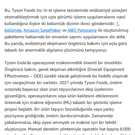
Bu, Tyson Foods Inc.’in et işleme tesislerinde endüstriyel süreçleri
otomatikleştirmek için uçta görüntü işleme uygulamalarını nasıl
kullandığına ilişkin iki bölümlük dizinin ikinci gönderisidir.
1.
bölümde
,
Amazon SageMaker
ve
AWS Panorama
ile oluşturulmuş
paketleme hatlarında bir envanter sayımı uygulamasını ele aldık.
Bu yazıda, endüstriyel ekipmanın öngörücü bakımı için uçta görü
tabanlı bir anormallik algılama çözümünü tartışıyoruz.
Tyson Gıda’da operasyonel mükemmellik önemli bir önceliktir.
Öngörücü bakım, genel ekipman etkinliğini (Overall Equipment
Effectiveness – OEE) sürekli olarak geliştirerek bu hedefe ulaşmak
için vazgeçilmez bir varlıktır. 2021 yılında Tyson Foods, üretim
sırasında başarısız olan ürün taşıyıcılarının ekip üyelerinin
güvenliğini, operasyonlarını veya ürün kalitesini etkilemesini
önlemek için makine öğrenimi (ML) tabanlı bir görüntü işleme
projesi başlattı. Bir ürün taşıyıcı bozulduğunda veya yanlış
pozisyona girdiğinde, üretim durdurulmalıdır. Zamanında
yakalanmazsa, ekip üyesi emniyeti ve makine için bir tehdit
oluşturuyor. Manuel denetim yöntemiyle operatör hat başına 8.000