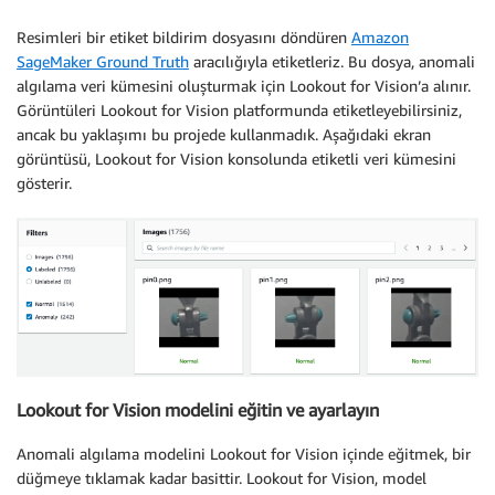
# set pad color
Resimleri bir etiket bildirim dosyasını döndüren
Amazon
if
 len
(
img.shape
)
 is 
3
 and not isinstance
(
padCol
SageMaker Ground Truth
aracılığıyla etiketleriz. Bu dosya, anomali
        padColor 
=
[
padColor
]
*3

algılama veri kümesini oluşturmak için Lookout for Vision’a alınır.
Görüntüleri Lookout for Vision platformunda etiketleyebilirsiniz,
# scale and pad
ancak bu yaklaşımı bu projede kullanmadık. Aşağıdaki ekran
    scaled_img 
=
 cv2.resize
(
crop, 
(
new_w, new_h
)
, 
in
görüntüsü, Lookout for Vision konsolunda etiketli veri kümesini
    scaled_img 
=
 cv2.copyMakeBorder
(
scaled_img, pad_
gösterir.
return
 scaled_img
Lookout for Vision modelini eğitin ve ayarlayın
Anomali algılama modelini Lookout for Vision içinde eğitmek, bir
düğmeye tıklamak kadar basittir. Lookout for Vision, model