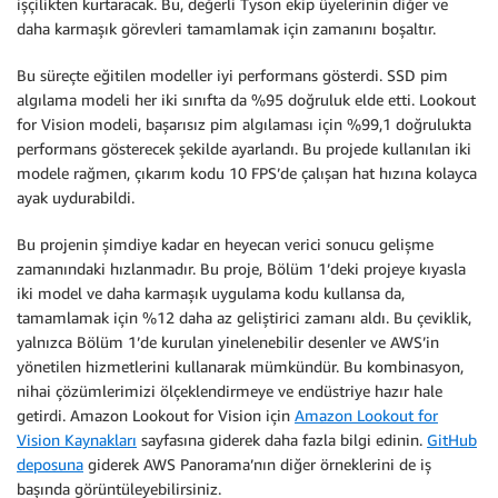
işçilikten kurtaracak. Bu, değerli Tyson ekip üyelerinin diğer ve
daha karmaşık görevleri tamamlamak için zamanını boşaltır.
Bu süreçte eğitilen modeller iyi performans gösterdi. SSD pim
algılama modeli her iki sınıfta da %95 doğruluk elde etti. Lookout
for Vision modeli, başarısız pim algılaması için %99,1 doğrulukta
performans gösterecek şekilde ayarlandı. Bu projede kullanılan iki
modele rağmen, çıkarım kodu 10 FPS’de çalışan hat hızına kolayca
ayak uydurabildi.
Bu projenin şimdiye kadar en heyecan verici sonucu gelişme
zamanındaki hızlanmadır. Bu proje, Bölüm 1’deki projeye kıyasla
iki model ve daha karmaşık uygulama kodu kullansa da,
tamamlamak için %12 daha az geliştirici zamanı aldı. Bu çeviklik,
yalnızca Bölüm 1’de kurulan yinelenebilir desenler ve AWS’in
yönetilen hizmetlerini kullanarak mümkündür. Bu kombinasyon,
nihai çözümlerimizi ölçeklendirmeye ve endüstriye hazır hale
getirdi. Amazon Lookout for Vision için
Amazon Lookout for
Vision Kaynakları
sayfasına giderek daha fazla bilgi edinin.
GitHub
deposuna
giderek AWS Panorama’nın diğer örneklerini de iş
başında görüntüleyebilirsiniz.