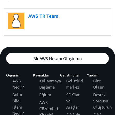
AWS TR Team
Bir AWS Hesabı Oluşturun
Öğrenin
Kaynaklar
Geliştiriciler
Yardım
AWS
Kullanmaya
Geliştirici
Bize
Nedir?
Başlama
Merkezi
Ulaşın
Bulut
Eğitim
SDK'lar
Destek
Bilgi
ve
Sorgusu
AWS
İşlem
Araçlar
Oluşturun
Çözümleri
Nedir?
Kitaplığı
AWS'de
AWS