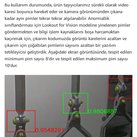
Bu kullanım durumunda, ürün taşıyıcılarımız sürekli olarak video
karesi boyunca hareket eder ve kamera görünümünden çıkana
kadar aynı pimler tekrar tekrar algılanabilir. Anormallik
sınıflandırması için Lookout for Vision modeline yinelenen pimler
göndermekten ve bilgi işlem kaynaklarını boşa harcamaktan
kaçınmak için, çıkarım kodumuzda görüntü karelerini azaltan ve
çıkarım için çoğaltılan pimlerin sayısını azaltan bir yazılım
tetikleyicisi geliştirdik. Aşağıdaki ekran görüntüsünde, tespit edilen
minimum pim sayısı 8’dir ve tespit edilen maksimum pim sayısı
10’dur.