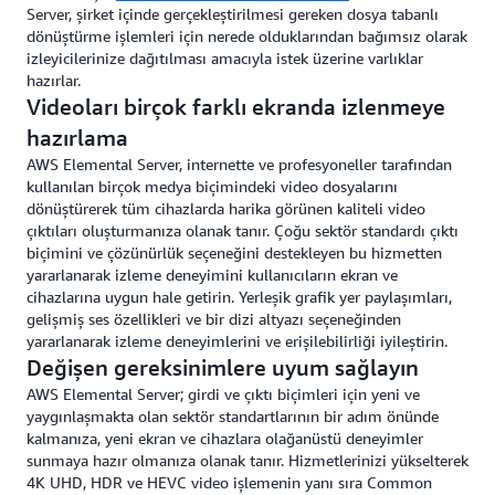
Server, şirket içinde gerçekleştirilmesi gereken dosya tabanlı
dönüştürme işlemleri için nerede olduklarından bağımsız olarak
izleyicilerinize dağıtılması amacıyla istek üzerine varlıklar
hazırlar.
Videoları birçok farklı ekranda izlenmeye
hazırlama
AWS Elemental Server, internette ve profesyoneller tarafından
kullanılan birçok medya biçimindeki video dosyalarını
dönüştürerek tüm cihazlarda harika görünen kaliteli video
çıktıları oluşturmanıza olanak tanır. Çoğu sektör standardı çıktı
biçimini ve çözünürlük seçeneğini destekleyen bu hizmetten
yararlanarak izleme deneyimini kullanıcıların ekran ve
cihazlarına uygun hale getirin. Yerleşik grafik yer paylaşımları,
gelişmiş ses özellikleri ve bir dizi altyazı seçeneğinden
yararlanarak izleme deneyimlerini ve erişilebilirliği iyileştirin.
Değişen gereksinimlere uyum sağlayın
AWS Elemental Server; girdi ve çıktı biçimleri için yeni ve
yaygınlaşmakta olan sektör standartlarının bir adım önünde
kalmanıza, yeni ekran ve cihazlara olağanüstü deneyimler
sunmaya hazır olmanıza olanak tanır. Hizmetlerinizi yükselterek
4K UHD, HDR ve HEVC video işlemenin yanı sıra Common