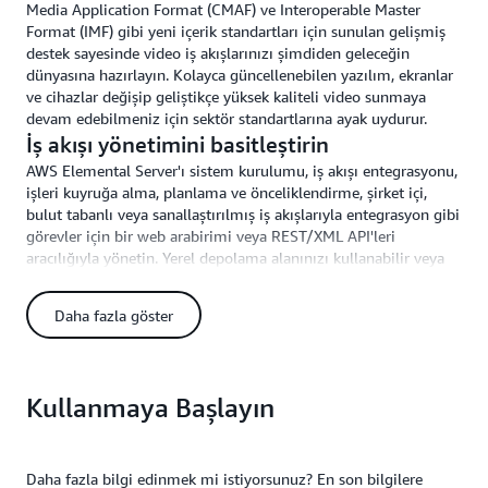
Media Application Format (CMAF) ve Interoperable Master
Format (IMF) gibi yeni içerik standartları için sunulan gelişmiş
destek sayesinde video iş akışlarınızı şimdiden geleceğin
dünyasına hazırlayın. Kolayca güncellenebilen yazılım, ekranlar
ve cihazlar değişip geliştikçe yüksek kaliteli video sunmaya
devam edebilmeniz için sektör standartlarına ayak uydurur.
İş akışı yönetimini basitleştirin
AWS Elemental Server'ı sistem kurulumu, iş akışı entegrasyonu,
işleri kuyruğa alma, planlama ve önceliklendirme, şirket içi,
bulut tabanlı veya sanallaştırılmış iş akışlarıyla entegrasyon gibi
görevler için bir web arabirimi veya REST/XML API'leri
aracılığıyla yönetin. Yerel depolama alanınızı kullanabilir veya
Amazon Simple Storage Service
'e bağlanarak (Amazon S3)
esnek medya depolama seçeneklerinden yararlanabilirsiniz.
Daha fazla göster
Kurulum süresini azaltmak, bakım görevlerini basitleştirmek ve
yükseltme işlemlerini merkezi hale getirmek için dağıtımların
denetim ve yönetimini birleştirme seçeneğini tercih edin.
Mükemmel kalite sunun
Kullanmaya Başlayın
Yüksek kaliteli ön işleme süreci, video girdilerini farklı çıktı
biçimlerinde ve çözünürlüklerde maksimum kalite sağlayacak
şekilde hazırlar. HEVC ve H.264 AVC video kodlama desteği
Daha fazla bilgi edinmek mi istiyorsunuz? En son bilgilere
sayesinde görüntü kalitesi tutarlı olarak yüksek olur, ağ bant