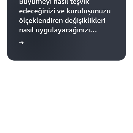
Büyümeyi nasıl teşvik
edeceğinizi ve kuruluşunuzu
ölçeklendiren değişiklikleri
nasıl uygulayacağınızı
öğrenin Dijital dönüşüm
gi edinin
hakkında daha fazla bilgi
edinin