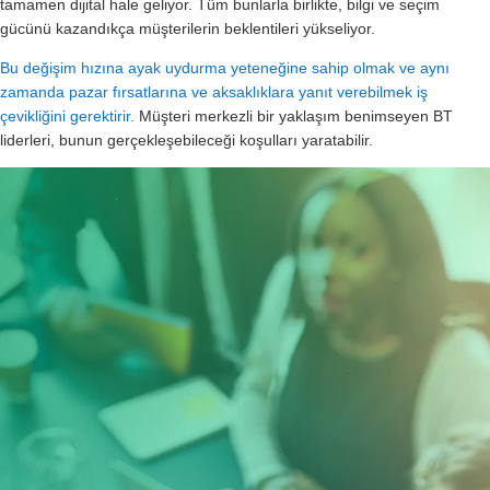
tamamen dijital hale geliyor. Tüm bunlarla birlikte, bilgi ve seçim
gücünü kazandıkça müşterilerin beklentileri yükseliyor.
Bu değişim hızına ayak uydurma yeteneğine sahip olmak ve aynı
zamanda pazar fırsatlarına ve aksaklıklara yanıt verebilmek iş
çevikliğini gerektirir.
Müşteri merkezli bir yaklaşım benimseyen BT
liderleri, bunun gerçekleşebileceği koşulları yaratabilir.