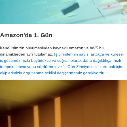
Amazon'da 1. Gün
Kendi işimizin büyümesinden kaynaklı Amazon ve AWS bu
dinamiklerden ayrı tutulamaz.
İş birimlerinin sayısı arttıkça ve küresel
iş gücümüz hızla büyüdükçe ve coğrafi olarak daha dağıldıkça, hızlı
tempolu inovasyonu sürdürmek ve 1. Gün Zihniyetimizi korumak için
ekiplerimizin örgütlenme şeklini değiştirmemiz gerekiyordu.