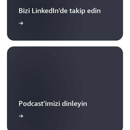
Bizi LinkedIn'de takip edin
gi Edinin
Podcast'imizi dinleyin
gi edinin