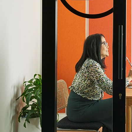
Hızlı denemelere ilişkin olarak başarıyı zorla
katlamak ve kaynakları rasyonelleştirmek için
ekipler arasında iş birliği de gereklidir. Daha da
önemli olan, başarısızlıktan doğan çıkarımları
anlama ve paylaşma yeteneğiyle bu çıkarımları
gelecekteki denemelere daha iyi şekilde uygulayarak
yinelemenin ve gelecekteki yatırım kararlarının
yönünü ince ayarlamaktır.
Amazon ve AWS'nin kuruluşunun; ekiplerin hızlı,
bağımsız ve özerk bir şekilde çalışmasını sağlarken
yönetişimi ve gözetimi teşvik etmeye yardımcı olan
yönlerinden biri, tek yönlü lider kavramıdır.