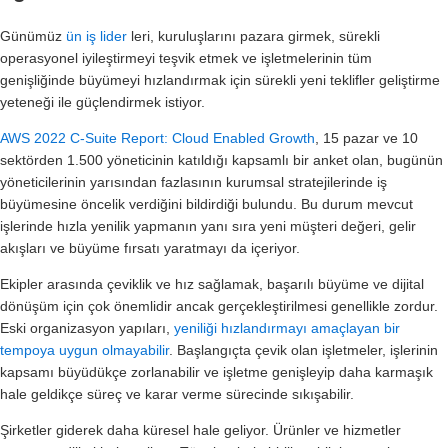
Günümüz
ün iş lider
leri, kuruluşlarını pazara girmek, sürekli
operasyonel iyileştirmeyi teşvik etmek ve işletmelerinin tüm
genişliğinde büyümeyi hızlandırmak için sürekli yeni teklifler geliştirme
yeteneği ile güçlendirmek istiyor.
AWS 2022 C-Suite Report: Cloud Enabled Growth
, 15 pazar ve 10
sektörden 1.500 yöneticinin katıldığı kapsamlı bir anket olan, bugünün
yöneticilerinin yarısından fazlasının kurumsal stratejilerinde iş
büyümesine öncelik verdiğini bildirdiği bulundu. Bu durum mevcut
işlerinde hızla yenilik yapmanın yanı sıra yeni müşteri değeri, gelir
akışları ve büyüme fırsatı yaratmayı da içeriyor.
Ekipler arasında çeviklik ve hız sağlamak, başarılı büyüme ve dijital
dönüşüm için çok önemlidir ancak gerçekleştirilmesi genellikle zordur.
Eski organizasyon yapıları,
yeniliği hızlandırmayı amaçlayan bir
tempoya uygun olmayabilir
. Başlangıçta çevik olan işletmeler, işlerinin
kapsamı büyüdükçe zorlanabilir ve işletme genişleyip daha karmaşık
hale geldikçe süreç ve karar verme sürecinde sıkışabilir.
Şirketler giderek daha küresel hale geliyor. Ürünler ve hizmetler