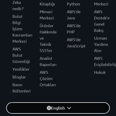
Zeka
Kitaplığı
Python
Merkezi
nedir?
Mimari
AWS'de
AWS
Bulut
Merkezi
Java
Destek’e
Bilgi
Genel
Ürünler
AWS'de
İşlem
Bakış
Hakkında
PHP
Kavramları
ve
Uzman
AWS'de
Merkezi
Teknik
Yardımı
JavaScript
AWS
SSS'ler
Alın
Bulut
Analist
AWS
Güvenliği
Raporları
Erişilebilirli
Yenilikler
AWS
Hukuk
Bloglar
Çözüm
Basın
Ortakları
Bültenleri
English