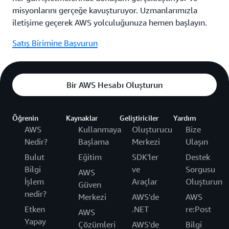
misyonlarını gerçeğe kavuşturuyor. Uzmanlarımızla
iletişime geçerek AWS yolculuğunuza hemen başlayın.
Satış Birimine Başvurun
Bir AWS Hesabı Oluşturun
Öğrenin
Kaynaklar
Geliştiriciler
Yardım
AWS
Kullanmaya
Oluşturucu
Bize
Nedir?
Başlama
Merkezi
Ulaşın
Bulut
Eğitim
SDK'ler
Destek
Bilgi
ve
Sorgusu
AWS
İşlem
Araçlar
Oluşturun
Güven
nedir?
Merkezi
AWS'de
AWS
Etken
.NET
re:Post
AWS
Yapay
Çözümleri
AWS'de
Bilgi