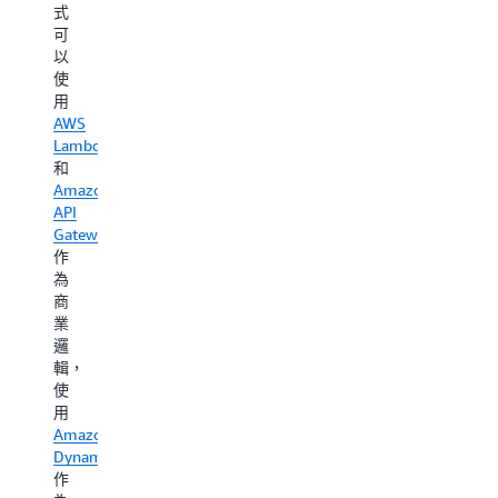
轉
式
產
至
換
可
生
Amazon
並
以
空
OpenSear
保
使
氣
Elasticsea
留
用
品
Service
為
AWS
質
的
HTML，
Lambda
測
後
另
和
量
繼
一
Amazon
結
者)
個
API
果
以
用
Gateway
的
進
於
作
最
行
偵
為
低、
快
測
商
最
速
並
業
高
索
保
邏
和
引。
留
輯，
平
這
情
使
均
樣
緒。
用
評
的
Amazon
級。
模
範
DynamoDB
式
本
範
作
在
程
本