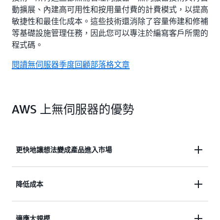
動擴展、內建高可用性和按用量付費的計費模式，以提高
敏捷性和最佳化成本。這些技術還消除了容量佈建和修補
等基礎設施管理任務，因此您可以專注於編寫客戶所需的
程式碼。
閱讀無伺服器季度回顧部落格文章
AWS 上無伺服器的優勢
更快地讓想法變成產品進入市場
消除營運開銷，因此您的團隊可以快速發佈、取得意
降低成本
見回饋並進行疊代，以更快地進入市場。
使用按價值付費的計費模式時，會自動最佳化資源使
適應大規模