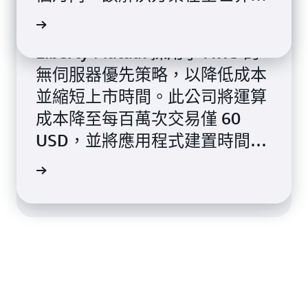
餐廳推廣至 52,000 部機器。
閱讀案例
Liberty Mutual 採用了 AWS 的
為了應對新冠疫情，Taco Bell
無伺服器優先策略，以降低成本
迅速將其 7,000 家美國餐廳從室
並縮短上市時間。此公司將運算
內用餐轉向外賣。這家全球快餐
成本降至每百萬次交易僅 60
連鎖店使用無伺服器策略來提高
USD，並將應用程式建置時間從
敏捷性，因此它們可以在幾周內
一年縮短到三個月。
閱讀案例
轉向並輕鬆擴充規模。
閱讀案例