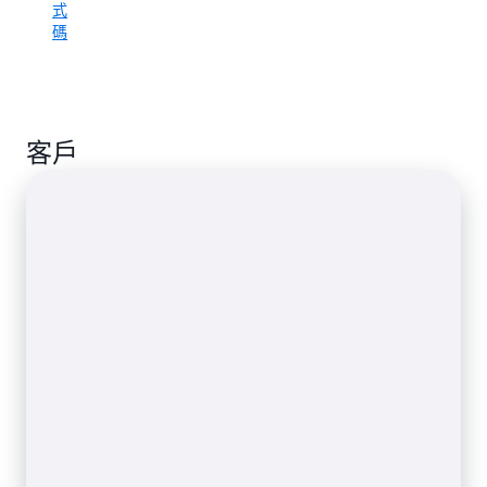
式
應
碼
用
程
式
中
非
客戶
常
有
效。
範
本
程
式
碼