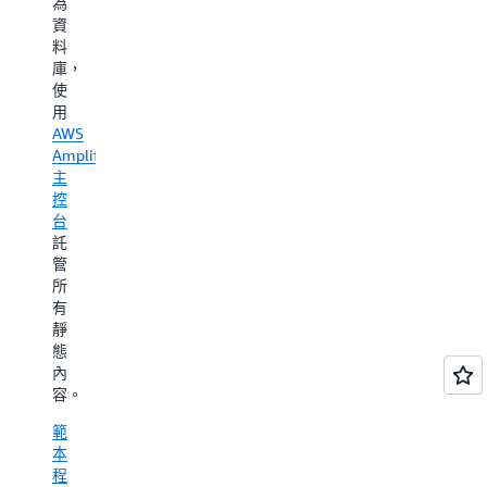
為
支
式
程
資
援
碼
式
料
個
碼
庫，
人
使
化
用
客
AWS
戶
Amplify
體
主
驗
控
的
台
任
託
務
管
(如
所
點
有
擊
靜
流
態
分
內
析)
容。
的
電
範
子
本
商
程
務