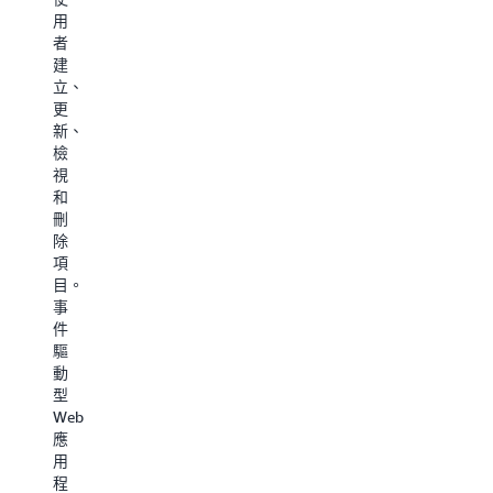
使
用
過
和
用
者
使
Amazon
S3
建
用
Rekogniti
事
立、
AWS
來
件
更
Step
發
觸
新、
Functions
現
發
檢
和
非
多
視
AWS
結
個
和
Lambda
構
處
刪
協
化
理
除
調
資
流
項
擷
料
程
目。
取
中
–
事
傳
的
一
件
輸
資
個
驅
負
訊，
用
動
載
並
於
型
(ETL)
將
將
Web
工
結
Markdown
應
作
果
檔
用
流
傳
案
程
程，
送