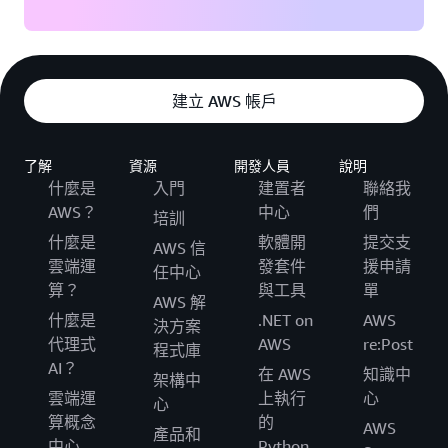
建立 AWS 帳戶
了解
資源
開發人員
說明
什麼是
入門
建置者
聯絡我
AWS？
中心
們
培訓
什麼是
軟體開
提交支
AWS 信
雲端運
發套件
援申請
任中心
算？
與工具
單
AWS 解
什麼是
.NET on
AWS
決方案
代理式
AWS
re:Post
程式庫
AI？
在 AWS
知識中
架構中
雲端運
上執行
心
心
算概念
的
AWS
產品和
中心
Python