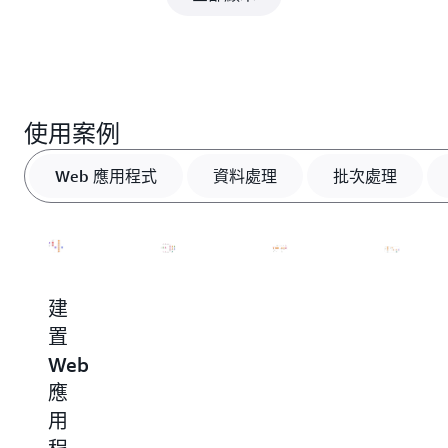
使用案例
Web 應用程式
資料處理
批次處理
建
以
自
自
置
幾
動
動
Web
乎
化
索
應
任
批
引
用
何
次
及