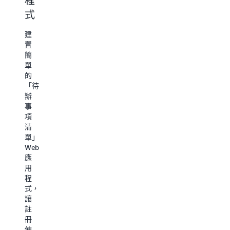
程
規
處
存
式
模
理
放
處
文
建
使
理
件
置
用
簡
Amazon
資
和
單
EventBridge
料
影
的
規
像
「待
則
以
辦
定
Markdown
事
期
使
格
項
排
用
式
清
定
Amazon
將
單」
工
機
訪
Web
作
器
談
應
流
學
筆
用
程。
習
記
程
例
(ML)
傳
式，
如，
服
遞
讓
您
務
至
註
可
(如
Amazon
冊
以
Amazon
S3。
使
透
Compreh