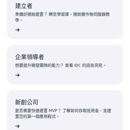
建立者
準備好開始建置？ 轉至學習庫，開始實作無伺服器教
學。
學習庫
企業領導者
想要提升開發團隊的能力？ 查看 IDC 的這些洞見。
主管洞察
新創公司
是否需要快速建置 MVP？ 了解如何存取抵用金，並建
置您的第一個應用程式。
公司中心