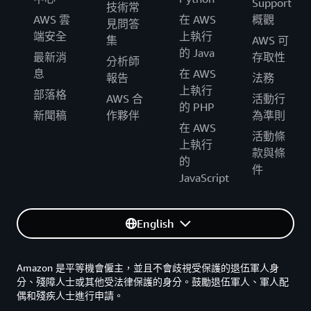
Support
技術常
AWS 雲
在 AWS
概觀
見問答
端安全
上執行
集
AWS 可
的 Java
最新消
存取性
分析師
息
在 AWS
報告
法務
上執行
部落格
AWS 合
活動行
的 PHP
新聞稿
作夥伴
為準則
在 AWS
活動條
上執行
款與條
的
件
JavaScript
English
Amazon 是平等機會僱主，並且不會歧視受保護的退伍軍人身
分、殘障人士或其他受法律保護的身分。鼓勵退伍軍人、軍人配
偶和殘疾人士進行申請。