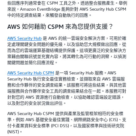
些回應序列通常會在 CSPM 工具之外，透過整合服務產生。舉例
來說，Amazon EventBridge 能夠針對 AWS Security Hub CSPM
中的特定調查結果，來觸發自動執行的回應。
AWS 如何藉助 CSPM 來為您提供支援？
AWS Security Hub
是 AWS 的統一雲端安全解決方案，可用於確
定處理關鍵安全問題的優先級，以及協助您大規模做出回應，從
而為您的雲端運算基礎結構提供保護。這項更廣泛的安全解決方
案藉由關聯訊號並充實內容，將其轉化為可行動的洞察，以偵測
關鍵問題並簡化回應流程。
AWS Security Hub CSPM
是一項 Security Hub 服務。AWS
Security Hub 執行安全最佳實務檢查，並擷取來自 AWS 雲端服
務和合作夥伴的安全調查結果。該服務可將這些結果，與其他雲
端服務與合作夥伴安全工具的調查結果結合在一起。本服務可對
針對您的 AWS 資源進行自動檢查，以協助確認雲端設定錯誤，
以及對您的安全狀況做出評估。
AWS Security Hub CSPM 提供與產業及監管框架相符的安全標
準，例如 AWS 基礎安全最佳實踐、網際網路安全中心 (CIS)、支
付卡產業資料安全標準 (PCI DSS)，以及國家標準與技術研究院
(NIST)。