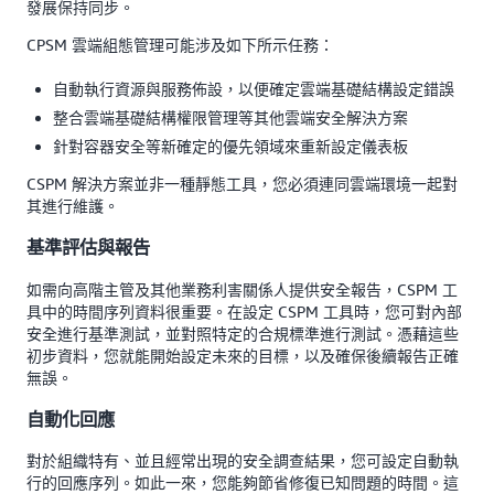
發展保持同步。
CPSM 雲端組態管理可能涉及如下所示任務：
自動執行資源與服務佈設，以便確定雲端基礎結構設定錯誤
整合雲端基礎結構權限管理等其他雲端安全解決方案
針對容器安全等新確定的優先領域來重新設定儀表板
CSPM 解決方案並非一種靜態工具，您必須連同雲端環境一起對
其進行維護。
基準評估與報告
如需向高階主管及其他業務利害關係人提供安全報告，CSPM 工
具中的時間序列資料很重要。在設定 CSPM 工具時，您可對內部
安全進行基準測試，並對照特定的合規標準進行測試。憑藉這些
初步資料，您就能開始設定未來的目標，以及確保後續報告正確
無誤。
自動化回應
對於組織特有、並且經常出現的安全調查結果，您可設定自動執
行的回應序列。如此一來，您能夠節省修復已知問題的時間。這