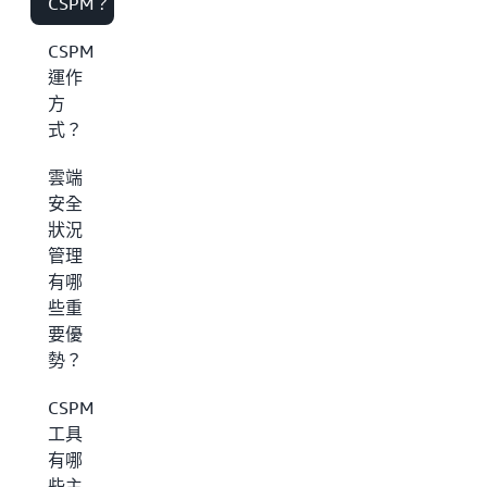
CSPM？
CSPM
運作
方
式？
雲端
安全
狀況
管理
有哪
些重
要優
勢？
CSPM
工具
有哪
些主