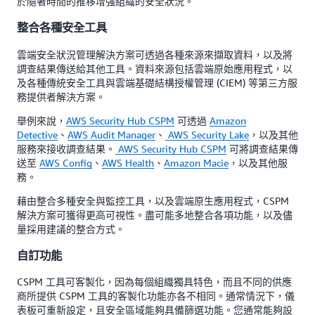
於隨著時間的推移增強組織的安全狀況。
整合各種安全工具
雲端安全狀況管理解決方案可透過各種來源來擷取資料，以及將
調查結果傳送給其他工具。資料來源包括雲端原始應用程式，以
及各種傳統安全工具與雲端基礎結構授權管理 (CIEM) 等第三方服
務提供者解決方案。
舉例來說，
AWS Security Hub CSPM
可透過
Amazon
Detective
、
AWS Audit Manager
、
AWS Security Lake
，以及其他
服務來接收調查結果。
AWS Security Hub CSPM
可將調查結果傳
送至
AWS Config
、
AWS Health
、
Amazon Macie
，以及其他服
務。
藉由整合多種安全與監控工具，以及雲端原生應用程式，CSPM
解決方案可獲得更高可視性。盡可能多地整合各項功能，以及儘
量採用建議的整合方式。
自訂功能
CSPM 工具可客製化，因為每個組織獨具特色，而且不同的供應
商所提供 CSPM 工具的客製化功能亦各不相同。通常情況下，儀
表板可重新設定，且安全區域能夠具備篩選功能。您通常能夠設