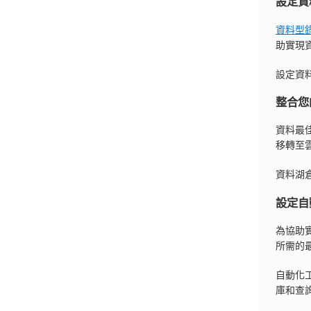
設定資
資料型
助實現
設定資
整合您
資料最
移轉至
資料湖
設定自
為協助
所需的
自動化
庫和查