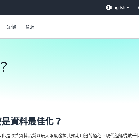
English
定價
資源
？
麼是資料最佳化？
佳化是改善資料品質以最大限度發揮其預期用途的過程。現代組織從數千個