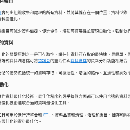
料編目
錄
會列出組織收集和處理的所有資料，並將其儲存在一個位置：資料型錄
資料最佳化。
料編目可減少資料備援、促進協作、增強可擴展性並實現自動化。強制執
的資料
佳化的關鍵原則之一是可存取性。讓任何資料可存取的最快速、最簡單、
雲端式資料湖倉儲可將
資料湖
的靈活性與
資料倉儲
的資料分析功能相結合
倉儲的優勢包括統一的資料存取、可擴展性、增強的協作、互通性和高效
動化
實作資料最佳化技術，最佳化程序的幾乎每個方面都可以使用合適的資料
最佳化技術選取合適的資料最佳化工具。
工具可用於進行跨整合和
ETL
、資料品質和清理、治理和編目、儲存和壓
詢最佳化的資料最佳化。