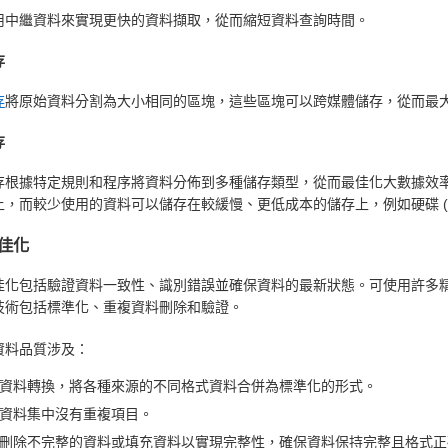
用中繼資料來實現更快的資料擷取，從而縮短資料查詢時間。
存
存
將原始資料分割為大小相同的區塊，這些區塊可以跨媒體儲存，從而最
存
存根據特定規則和程序將資料分佈到多種儲存類型，從而最佳化大數據效
) 上，而較少使用的資料可以儲存在較緩慢、更低成本的儲存上，例如硬碟 (
佳化
佳化包括驗證資料一致性、識別錯誤並確保資料的最新狀態。可使用許多
技術包括標準化、重複資料刪除和驗證。
資料品質涉及：
資料轉換，將各種來源的不同格式資料合併為標準化的形式。
資料集中沒有重複項目。
刪除不完整的資料或填充資料以實現完整性，確保資料保持完整且格式正