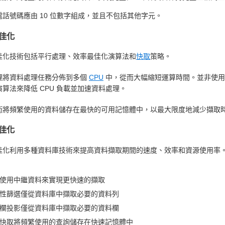
電話號碼應由 10 位數字組成，並且不包括其他字元。
佳化
佳化技術包括平行處理、效率最佳化演算法和
快取
策略。
理將資料處理任務分佈到多個
CPU
中，從而大幅縮短運算時間。並非使用
算法來降低 CPU 負載並加速資料處理。
術將頻繁使用的資料儲存在最快的可用記憶體中，以最大限度地減少擷取
佳化
佳化利用多種資料庫技術來提高資料擷取期間的速度、效率和資源使用率
使用中繼資料來實現更快速的擷取
性篩選僅從資料庫中擷取必要的資料列
欄投影僅從資料庫中擷取必要的資料欄
快取將頻繁使用的查詢儲存在快速記憶體中