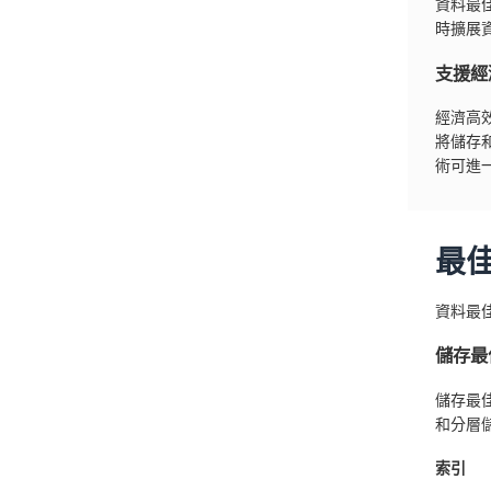
資料最
時擴展
支援經
經濟高
將儲存
術可進
最
資料最
儲存最
儲存最
和分層
索引