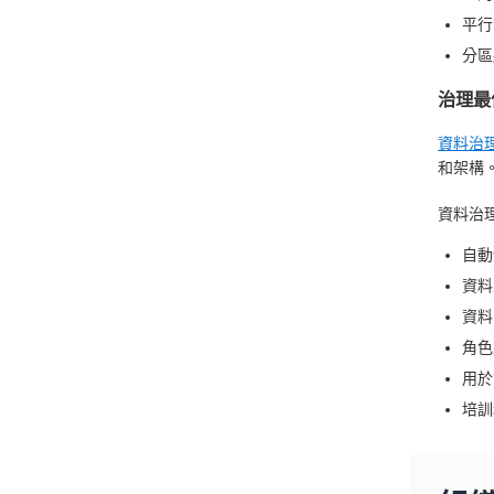
平行
分區
治理最
資料治
和架構
資料治
自動
資料
資料
角色
用於
培訓