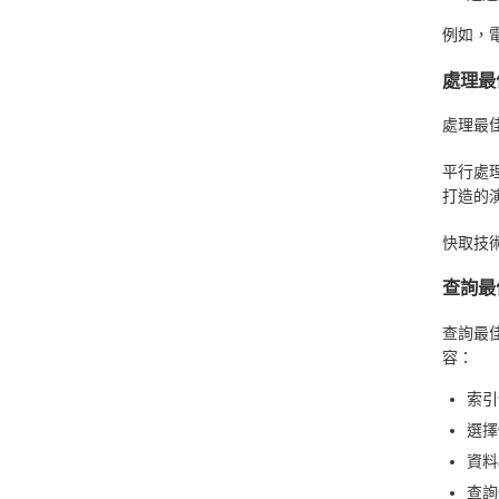
例如，
處理最
處理最
平行處
打造的演
快取技
查詢最
查詢最
容：
索引
選擇
資料
查詢