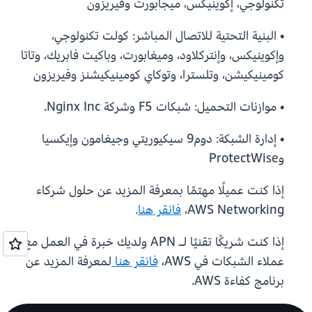
تكنولوجي، إكوينيكس، ميجابورت وفيريزون
• البنية التحتية للاتصال المباشر: كولت تكنولوجي،
وإكوينيكس، وإنتركلاود، وميغابورت، وباكيت فابريك، وتاتا
كومينيكيشن، وتلسترا، وتوكاي كومينيكيشنز وفيريزون
• موازنات التحميل: شبكات F5 وشركة Nginx Inc.
• إدارة الشبكة: دوم9 سيكيوريتي وجيغامون وإيكسيا
وProtectWise
إذا كنت عميلًا مهتمًا بمعرفة المزيد عن حلول شركاء
AWS Networking،
فانقر هنا
.
إذا كنت شريكًا تقنيًا لـ APN ولديك خبرة في العمل مع
عملاء الشبكات في AWS،
فانقر هنا
لمعرفة المزيد عن
برنامج كفاءة AWS.