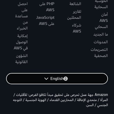
الحوسبة
الشائعة
PHP على
احصل
السحابية
AWS
على
تقارير
أمان
مساعدة
المحللين
JavaScript
AWS
من
على AWS
شركاء
السحابي
الخبراء
AWS
ما الجديد
إمكانية
المدونات
الوصول
في AWS
التصريحات
الصحفية
الشؤون
القانونية
English
Amazon جهة عمل تحرص على تحقيق مبدأ تكافؤ الفرص: للأقليات /
المرأة / متحدي الإعاقة / المحاربين القدماء / الهوية الجنسية / التوجه
الجنسي / السن.