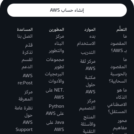
إنشاء حساب AWS
التعلُّم
الموارد
المطورين
المساعدة
ما
بدء
مركز
اتصل بنا
المقصود
الاستخدام
البناء
قدّم
بـ AWS؟
والتطوير
التدريب
تذكرة
ما
مجموعات
لقسم
مركز ثقة
المقصود
تطوير
الدعم
AWS
بالحوسبة
البرمجيات
AWS
مكتبة
السحابية؟
والأدوات
re:Post
حلول
ما هو
.NET على
AWS
مركز
الذكاء
AWS
المعرفة
مركز
الاصطناعي
Python
التصميم
نظرة عامة
المستقل؟
على AWS
حول
المنتج
محور
Java على
AWS
والأسئلة
مفاهيم
Support
AWS
التقنية