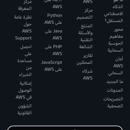
AWS
مركز
الذكاء
AWS
المعرفة
مركز
الاصطناعي
Python
التصميم
نظرة عامة
المستقل؟
على AWS
حول
المنتج
محور
Java على
AWS
والأسئلة
مفاهيم
Support
AWS
التقنية
الحوسبة
الشائعة
PHP على
احصل
السحابية
AWS
على
تقارير
أمان
مساعدة
المحللين
JavaScript
AWS
من
على AWS
شركاء
السحابي
الخبراء
AWS
ما الجديد
إمكانية
المدونات
الوصول
في AWS
التصريحات
الصحفية
الشؤون
القانونية