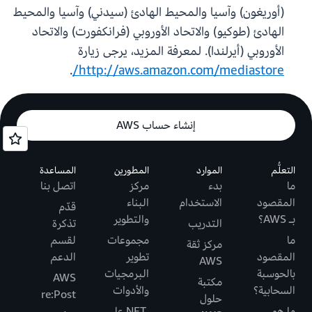
(أوريغون) وآسيا والمحيط الهادئ (سيدني) وآسيا والمحيط
الهادئ (طوكيو) والاتحاد الأوروبي (فرانكفورت) والاتحاد
الأوروبي (أيرلندا). لمعرفة المزيد، يرجى زيارة
.
http://aws.amazon.com/mediastore/
إنشاء حساب AWS
التعلُّم
الموارد
المطورين
المساعدة
ما
بدء
مركز
اتصل بنا
المقصود
الاستخدام
البناء
قدّم
بـ AWS؟
والتطوير
التدريب
تذكرة
ما
مجموعات
لقسم
مركز ثقة
المقصود
تطوير
الدعم
AWS
بالحوسبة
البرمجيات
AWS
مكتبة
السحابية؟
والأدوات
re:Post
حلول
ما هو
.NET على