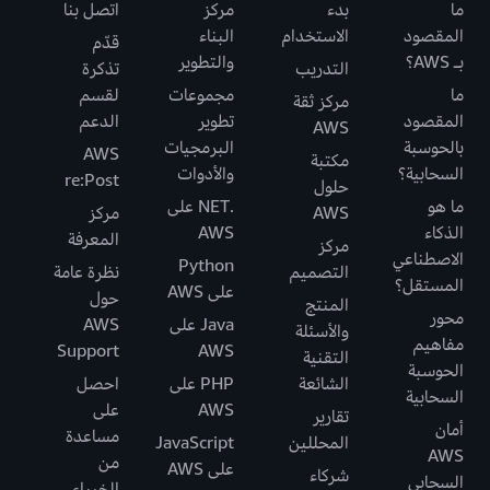
ما
بدء
مركز
اتصل بنا
المقصود
الاستخدام
البناء
قدّم
بـ AWS؟
والتطوير
التدريب
تذكرة
ما
مجموعات
لقسم
مركز ثقة
المقصود
تطوير
الدعم
AWS
بالحوسبة
البرمجيات
AWS
مكتبة
السحابية؟
والأدوات
re:Post
حلول
ما هو
.NET على
AWS
مركز
الذكاء
AWS
المعرفة
مركز
الاصطناعي
Python
التصميم
نظرة عامة
المستقل؟
على AWS
حول
المنتج
محور
Java على
AWS
والأسئلة
مفاهيم
Support
AWS
التقنية
الحوسبة
الشائعة
PHP على
احصل
السحابية
AWS
على
تقارير
أمان
مساعدة
المحللين
JavaScript
AWS
من
على AWS
شركاء
السحابي
الخبراء