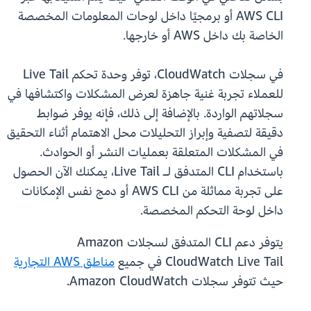
AWS CLI أو برمجيًا داخل لوحات المعلومات المخصصة
الخاصة بك داخل AWS أو خارجها.
في سجلات CloudWatch، توفر وحدة تحكم Live Tail
للعملاء تجربة غنية جاهزة لعرض المشكلات واكتشافها في
سجلاتهم الواردة. بالإضافة إلى ذلك، فإنه يوفر ضوابط
دقيقة لتصفية وإبراز التحليلات محل الاهتمام أثناء التحقيق
في المشكلات المتعلقة بعمليات النشر أو الحوادث.
باستخدام CLI المتدفق لـ Live Tail، يمكنك الآن الحصول
على تجربة مماثلة من AWS CLI أو دمج نفس الإمكانات
داخل لوحة التحكم المخصصة.
يتوفر دعم CLI المتدفق لسجلات Amazon
CloudWatch Live Tail في جميع
مناطق AWS التجارية
حيث تتوفر سجلات Amazon CloudWatch.