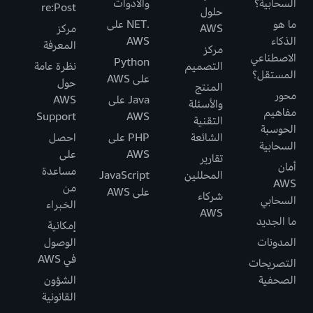
السحابية؟
والأدوات
re:Post
حلول
ما هو
.NET على
AWS
مركز
الذكاء
AWS
المعرفة
مركز
الاصطناعي
Python
التصميم
نظرة عامة
المستقل؟
على AWS
حول
المنتج
محور
Java على
AWS
والأسئلة
مفاهيم
Support
AWS
التقنية
الحوسبة
الشائعة
PHP على
احصل
السحابية
AWS
على
تقارير
أمان
مساعدة
المحللين
JavaScript
AWS
من
على AWS
شركاء
السحابي
الخبراء
AWS
ما الجديد
إمكانية
المدونات
الوصول
في AWS
التصريحات
الصحفية
الشؤون
القانونية