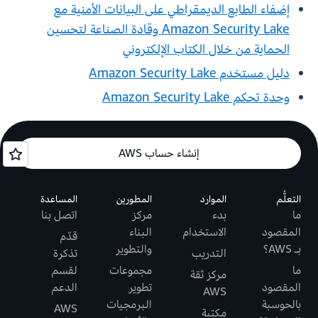
إضفاء الطابع الديمقراطي على البيانات الأمنية مع
Amazon Security Lake وقادة الصناعة لتحسين
الحماية من خلال الكتاب الإلكتروني
دليل مستخدم Amazon Security Lake
وحدة تحكم Amazon Security Lake
إنشاء حساب AWS
التعلُّم
الموارد
المطورين
المساعدة
ما
بدء
مركز
اتصل بنا
المقصود
الاستخدام
البناء
قدّم
بـ AWS؟
والتطوير
التدريب
تذكرة
ما
مجموعات
لقسم
مركز ثقة
المقصود
تطوير
الدعم
AWS
بالحوسبة
البرمجيات
AWS
مكتبة