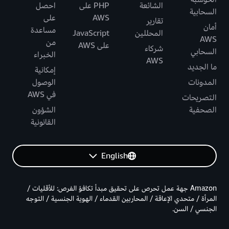
الشائعة
PHP على
احصل
السحابية
AWS
على
تقارير
أمان
مساعدة
المحللين
JavaScript
AWS
من
على AWS
شركاء
السحابي
الخبراء
AWS
ما الجديد
إمكانية
المدونات
الوصول
في AWS
التصريحات
الصحفية
الشؤون
القانونية
English
Amazon جهة عمل تحرص على تحقيق مبدأ تكافؤ الفرص: للأقليات /
المرأة / متحدي الإعاقة / المحاربين القدماء / الهوية الجنسية / التوجه
الجنسي / السن.