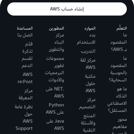
إنشاء حساب AWS
التعلُّم
الموارد
المطورين
المساعدة
ما
بدء
مركز
اتصل بنا
المقصود
الاستخدام
البناء
قدّم
بـ AWS؟
والتطوير
التدريب
تذكرة
ما
مجموعات
لقسم
مركز ثقة
المقصود
تطوير
الدعم
AWS
بالحوسبة
البرمجيات
AWS
مكتبة
السحابية؟
والأدوات
re:Post
حلول
ما هو
.NET على
AWS
مركز
الذكاء
AWS
المعرفة
مركز
الاصطناعي
Python
التصميم
نظرة عامة
المستقل؟
على AWS
حول
المنتج
محور
Java على
AWS
والأسئلة
مفاهيم
Support
AWS
التقنية
الحوسبة