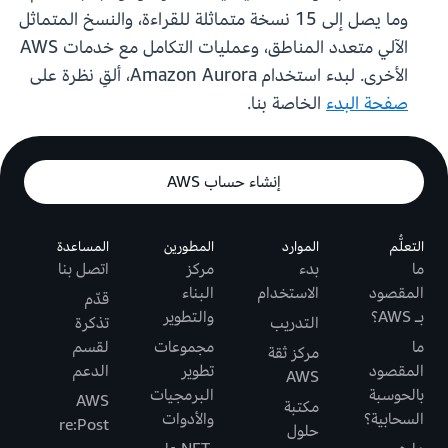
وما يصل إلى 15 نسخة متماثلة للقراءة، والنسخ المتماثل
الآلي متعدد المناطق، وعمليات التكامل مع خدمات AWS
الأخرى. لبدء استخدام Amazon Aurora، ألقِ نظرة على
صفحة البدء
الخاصة بنا.
إنشاء حساب AWS
التعلُّم
الموارد
المطورين
المساعدة
ما
بدء
مركز
اتصل بنا
المقصود
الاستخدام
البناء
قدّم
بـ AWS؟
والتطوير
التدريب
تذكرة
ما
مجموعات
لقسم
مركز ثقة
المقصود
تطوير
الدعم
AWS
بالحوسبة
البرمجيات
AWS
مكتبة
السحابية؟
والأدوات
re:Post
حلول