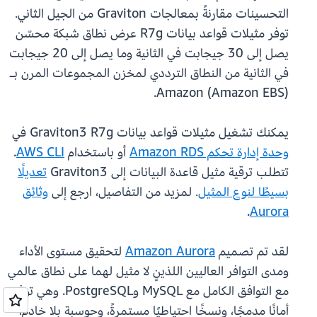
التحسينات مقارنةً بمعالجات Graviton من الجيل الثاني.
توفر مثيلات قواعد بيانات R7g عرض نطاق شبكة محسّن
يصل إلى 30 جيجابت في الثانية وما يصل إلى 20 جيجابت
في الثانية من النطاق الترددي لمخزن المجموعات المرن بـ
Amazon (Amazon EBS).
يمكنك تشغيل مثيلات قواعد بيانات Graviton3 R7g في
وحدة إدارة تحكم Amazon RDS
أو باستخدام
AWS CLI
.
تتطلب ترقية مثيل قاعدة البيانات إلى Graviton3
تعديلًا
بسيطًا لنوع المثيل
. لمزيد من التفاصيل، ارجع إلى
وثائق
.
Aurora
لقد تم تصميم
Amazon Aurora
لتحقيق مستوى الأداء
ومدى التوافر العاليين اللذينٍ لا مثيل لهما على نطاق عالمي
مع التوافق الكامل مع MySQL وPostgreSQL. وهي توفر
أمانًا مدمجًا، ونسخًا احتياطيًا مستمرةً، وحوسبة بلا خادم،