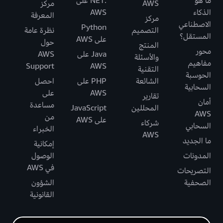
ما هو
.NET على
AWS
مركز
الذكاء
AWS
المعرفة
مركز
الاصطناعي
Python
التصميم
نظرة عامة
المستقل؟
على AWS
حول
المنتج
محور
Java على
AWS
والأسئلة
مفاهيم
Support
AWS
التقنية
الحوسبة
الشائعة
PHP على
احصل
السحابية
AWS
على
تقارير
أمان
مساعدة
المحللين
JavaScript
AWS
من
على AWS
شركاء
السحابي
الخبراء
AWS
ما الجديد
إمكانية
المدونات
الوصول
في AWS
التصريحات
الصحفية
الشؤون
القانونية