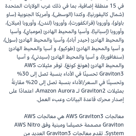
في 15 منطقة إضافية، بما في ذلك غرب الولايات المتحدة
(شمال كاليفورنيا)، وكندا (الوسطى)، وأمريكا الجنوبية (ساو
باولو)، وأوروبا (فرانكفورت)، وأوروبا (لندن)، وأوروبا (ميلان)،
وأوروبا (إسبانيا)، وآسيا والمحيط الهادئ (مومباي)، وآسيا
والمحيط الهادئ (حيدر أباد)، وآسيا والمحيط الهادئ (سول)،
و آسيا والمحيط الهادئ (طوكيو)، و آسيا والمحيط الهادئ
(سنغافورة)، و آسيا والمحيط الهادئ (سيدني)، و آسيا
والمحيط الهادئ (هونغ كونغ). توفر مثيلات AWS
Graviton3 تحسينًا في الأداء بنسبة تصل إلى 30%
وتحسينًا في السعر/الأداء بنسبة تصل إلى 20% مقارنةً
بمثيلات Graviton2 لـ Amazon Aurora، اعتمادًا على
إصدار محرك قاعدة البيانات وعبء العمل.
معالجات AWS Graviton3 هي معالجات AWS
Graviton مصممة خصيصًا ومبنية وفق AWS Nitro
System. تقدم معالجات Graviton3 العديد من