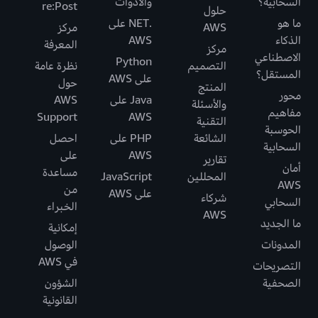
السحابية؟
والأدوات
re:Post
حلول
ما هو
.NET على
AWS
مركز
الذكاء
AWS
المعرفة
مركز
الاصطناعي
Python
التصميم
نظرة عامة
المستقل؟
على AWS
حول
المنتج
محور
Java على
AWS
والأسئلة
مفاهيم
Support
AWS
التقنية
الحوسبة
الشائعة
PHP على
احصل
السحابية
AWS
على
تقارير
أمان
مساعدة
المحللين
JavaScript
AWS
من
على AWS
شركاء
السحابي
الخبراء
AWS
ما الجديد
إمكانية
المدونات
الوصول
في AWS
التصريحات
الصحفية
الشؤون
القانونية