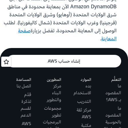
Amazon DynamoDB الآن بمعاينة محدودة في مناطق
شرق الولايات المتحدة (أوهايو) وشرق الولايات المتحدة
(فرجينيا) وغرب الولايات المتحدة (شمال كاليفورنيا). لطلب
الوصول إلى المعاينة المحدودة، تفضل بزيارة
صفحة
المعاينة
.
إنشاء حساب AWS
التعلُّم
الموارد
المطورين
المساعدة
ما
بدء
مركز
اتصل بنا
المقصود
الاستخدام
البناء
قدّم
بـ AWS؟
والتطوير
التدريب
تذكرة
ما
مجموعات
لقسم
مركز ثقة
المقصود
تطوير
الدعم
AWS
بالحوسبة
البرمجيات
AWS
مكتبة