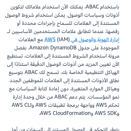
باستخدام ABAC، يمكنك الآن استخدام علاماتك لتكوين
أذونات وسياسات الوصول. يمكن استخدام شروط الوصول
المستندة إلى العلامات للسماح بإجراءات محددة أو
رفضها، عندما تتطابق علامات المستخدمين الأساسيين لـ
إدارة الهوية والوصول في AWS
(IAM) مع العلامات
الموجودة على جدول Amazon DynamoDB. بفضل
مرونة استخدام الشروط المستندة إلى العلامات، تستطيع
الآن تعيين المزيد من أذونات الوصول الدقيقة استنادًا إلى
الهياكل التنظيمية الخاصة بك. تسمح لك ABAC بتوسيع
نطاق الأذونات المستندة إلى العلامات للموظفين الجدد
وهياكل الموارد المتغيرة، دون إعادة كتابة السياسات مع
نمو المؤسسات. يتم دعم ABAC من خلال وحدة إدارة
تحكم AWS وواجهة برمجة تطبيقات AWS وAWS CLI
وAWS SDK وAWS CloudFormation.
يتوفر التحكم في الوصول المستند إلى السمات من أجل