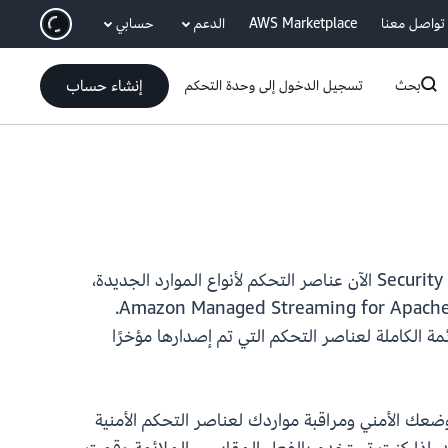
انتقل إلى المحتوى الرئيسي
تواصل معنا
AWS Marketplace
الدعم
حسابي
إنشاء حساب
بحث
تسجيل الدخول إلى وحدة التحكم
‏ 7 عناصر أمنية جديدة، مما زاد عدد عناصر التحكم المقدمة إلى 430. يدعم Security Hub الآن عناصر التحكم لأنواع الموارد الجديدة،
مثل نقاط الوصول متعددة المناطق لخدمة Amazon Simple Storage Service (S3) وAmazon Managed Streaming for Apache Kafka (MSK) Connect.
مراقبة وقت تشغيل Amazon GuardDuty EKS. للحصول على القائمة الكاملة لعناصر التحكم التي تم إصدارها مؤخرًا
قياس الذي تنتمي إليه. سيبدأ Security Hub بعد ذلك في تقييم وضعك الأمني ​​ومراقبة مواردك لعناصر التحكم الأمنية