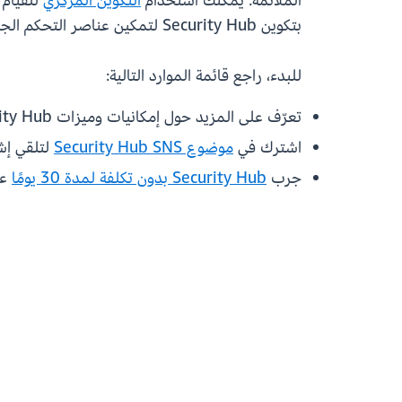
الملائمة. يمكنك استخدام
التكوين المركزي
للقيام 
بتكوين Security Hub لتمكين عناصر التحكم الجديدة تلقائيًا، فسيتم تشغيل عناصر التحكم الجديدة هذه دون اتخاذ أي إجراء إضافي.
للبدء، راجع قائمة الموارد التالية:
تعرّف على المزيد حول إمكانيات وميزات Security Hub في
اشترك في
موضوع Security Hub SNS
لتلقي إشعا
جرب
Security Hub بدون تكلفة لمدة 30 يومًا
على