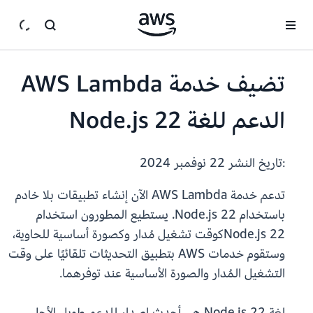
انتقل إلى المحتوى الرئيسي
تضيف خدمة AWS Lambda
الدعم للغة Node.js 22
:تاريخ النشر
22 نوفمبر 2024
تدعم خدمة AWS Lambda الآن إنشاء تطبيقات بلا خادم
باستخدام Node.js 22. يستطيع المطورون استخدام
Node.js 22كوقت تشغيل مُدار وكصورة أساسية للحاوية،
وستقوم خدمات AWS بتطبيق التحديثات تلقائيًا على وقت
التشغيل المُدار والصورة الأساسية عند توفرهما.
لغة Node.js 22 هي أحدث إصدار للدعم طويل الأجل