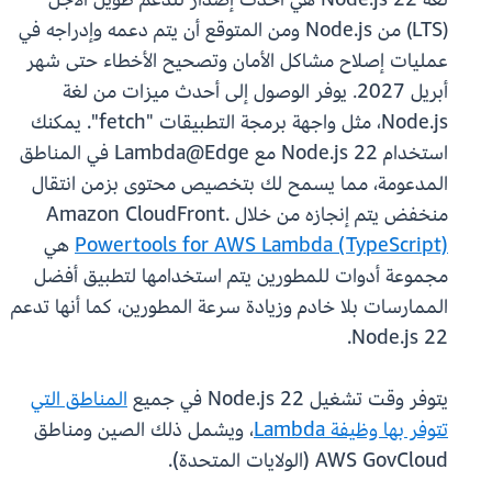
(LTS) من Node.js ومن المتوقع أن يتم دعمه وإدراجه في
عمليات إصلاح مشاكل الأمان وتصحيح الأخطاء حتى شهر
أبريل 2027. يوفر الوصول إلى أحدث ميزات من لغة
Node.js، مثل واجهة برمجة التطبيقات "fetch". يمكنك
استخدام Node.js 22 مع Lambda@Edge في المناطق
المدعومة، مما يسمح لك بتخصيص محتوى بزمن انتقال
منخفض يتم إنجازه من خلال Amazon CloudFront.
Powertools for AWS Lambda (TypeScript)
هي
مجموعة أدوات للمطورين يتم استخدامها لتطبيق أفضل
الممارسات بلا خادم وزيادة سرعة المطورين، كما أنها تدعم
Node.js 22.
يتوفر وقت تشغيل Node.js 22 في جميع
المناطق التي
تتوفر بها وظيفة Lambda
، ويشمل ذلك الصين ومناطق
AWS GovCloud (الولايات المتحدة).