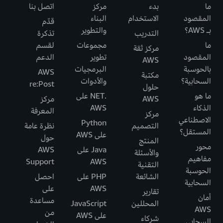
ما
بدء
مركز
اتصل بنا
المقصود
الاستخدام
البناء
قدّم
بـ AWS؟
والتطوير
التدريب
تذكرة
ما
مجموعات
لقسم
مركز ثقة
المقصود
تطوير
الدعم
AWS
بالحوسبة
البرمجيات
AWS
مكتبة
السحابية؟
والأدوات
re:Post
حلول
ما هو
.NET على
AWS
مركز
الذكاء
AWS
المعرفة
مركز
الاصطناعي
Python
التصميم
نظرة عامة
المستقل؟
على AWS
حول
المنتج
محور
Java على
AWS
والأسئلة
مفاهيم
Support
AWS
التقنية
الحوسبة
الشائعة
PHP على
احصل
السحابية
AWS
على
تقارير
أمان
مساعدة
المحللين
JavaScript
AWS
من
على AWS
شركاء
السحابي