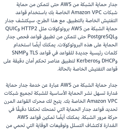
جدار حماية الشبكة من AWS حتى تتمكن من حماية
شبكات Amazon VPC الخاصة بك باستخدام قواعد
التفتيش الخاصة بالتطبيق. مع هذا الطرح، سيكتشف جدار
حماية الشبكة من AWS بروتوكولات مثل HTTP2 وQUIC
وPostgreSQL حتى تتمكن من تطبيق قواعد فحص جدار
الحماية على هذه البروتوكولات. يمكنك أيضًا استخدام
كلمات رئيسية جديدة للقواعد في قواعد TLS وSNMP
وDHCP وKerberos لتطبيق عناصر تحكم أمان دقيقة على
قواعد التفتيش الخاصة بالحالة.
جدار حماية الشبكة من AWS عبارة عن خدمة جدار حماية
مُدارة تسهل نشر الحماية الأساسية للشبكة لجميع شبكات
Amazon VPC الخاصة بك. يتيح لك محرك القواعد المرن
تحديد قواعد جدار الحماية التي تمنحك تحكمًا دقيقًا في
حركة مرور الشبكة. يمكنك أيضًا تمكين قواعد AWS
المُدارة لاكتشاف التسلل وتوقيعات الوقاية التي تحمي من