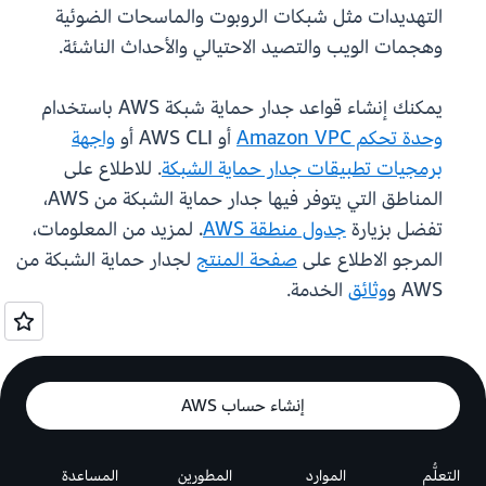
التهديدات مثل شبكات الروبوت والماسحات الضوئية
وهجمات الويب والتصيد الاحتيالي والأحداث الناشئة.
يمكنك إنشاء قواعد جدار حماية شبكة AWS باستخدام
وحدة تحكم Amazon VPC
أو AWS CLI أو
واجهة
برمجيات تطبيقات جدار حماية الشبكة
. للاطلاع على
المناطق التي يتوفر فيها جدار حماية الشبكة من AWS،
تفضل بزيارة
جدول منطقة AWS
. لمزيد من المعلومات،
المرجو الاطلاع على
صفحة المنتج
لجدار حماية الشبكة من
AWS و
وثائق
الخدمة.
إنشاء حساب AWS
التعلُّم
الموارد
المطورين
المساعدة