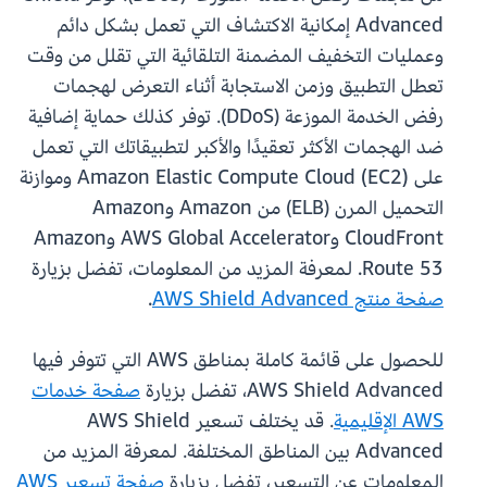
Advanced إمكانية الاكتشاف التي تعمل بشكل دائم
وعمليات التخفيف المضمنة التلقائية التي تقلل من وقت
تعطل التطبيق وزمن الاستجابة أثناء التعرض لهجمات
رفض الخدمة الموزعة (DDoS). توفر كذلك حماية إضافية
ضد الهجمات الأكثر تعقيدًا والأكبر لتطبيقاتك التي تعمل
على Amazon Elastic Compute Cloud (EC2) وموازنة
التحميل المرن (ELB) من Amazon وAmazon
CloudFront وAWS Global Accelerator وAmazon
Route 53. لمعرفة المزيد من المعلومات، تفضل بزيارة
صفحة منتج AWS Shield Advanced
.
للحصول على قائمة كاملة بمناطق AWS التي تتوفر فيها
AWS Shield Advanced، تفضل بزيارة
صفحة خدمات
AWS الإقليمية
. قد يختلف تسعير AWS Shield
Advanced بين المناطق المختلفة. لمعرفة المزيد من
المعلومات عن التسعير، تفضل بزيارة
صفحة تسعير AWS