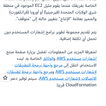
الخاصة بفريقك عندما يقوم مثيل EC2 الموجود في منطقة
شرق الولايات المتحدة (فيرجينيا) أو أوروبا (فرانكفورت)
والمميز بعلامة "الإنتاج" بتغيير حالته إلى "متوقف".
يتم تقديم مجموعة تطوير برامج إشعارات المستخدم دون
تحمل أي تكلفة إضافية.
لمعرفة المزيد من المعلومات، تفضل بزيارة صفحة منتج
إشعارات مستخدم AWS
و
الوثائق
الخاصة به. لبدء
الاستخدام، انتقل إلى
مرجع واجهة برمجة التطبيقات
لإشعارات مستخدم AWS
و
مرجع واجهة برمجة تطبيقات
الاتصالات لإشعارات مستخدم AWS
. سيتم توفير دعم
CloudFormation قريبًا.