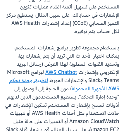
المستخدم على تسهيل أتمتة إنشاء عمليات تكوين
الإشعارات في حساباتك، على سبيل المثال، يستطيع مركز
التميز السحابي (CCoE) إعداد إشعارات AWS Health
لكل حساب يتم توفيره.
باستخدام مجموعة تطوير برامج إشعارات المستخدم،
يمكنك اختيار الأحداث التي تريد أن يتم إشعارك بها،
وتحديد القنوات المطلوبة لهذا الغرض (رسائل البريد
الإلكتروني وإشعارات
AWS Chatbot
لبرامج Microsoft
Teams وSlack والإشعارات الفورية
لتطبيق وحدة تحكم
AWS للأجهزة المحمولة
) دون الحاجة إلى الوصول إلى
"وحدة إدارة التحكم". يستطيع المستخدمون الذين لديهم
أذونات تسمح بإشعارات المستخدم تمكين الإشعارات في
حالات الاستخدام مثل أحداث AWS Health أو تنبيهات
Amazon CloudWatch أو التغييرات على حالة مثيل
Amazon EC2. على سبيل المثال، قم بإشعار قناة Slack