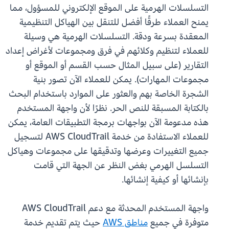
التسلسلات الهرمية على الموقع الإلكتروني للمسؤول، مما
يمنح العملاء طرقًا أفضل للتنقل بين الهياكل التنظيمية
المعقدة بسرعة ودقة. التسلسلات الهرمية هي وسيلة
للعملاء لتنظيم وكلائهم في فرق ومجموعات لأغراض إعداد
التقارير (على سبيل المثال حسب القسم أو الموقع أو
مجموعات المهارات). يمكن للعملاء الآن تصور بنية
الشجرة الخاصة بهم والعثور على الموارد باستخدام البحث
بالكتابة المسبقة للنص الحر. نظرًا لأن واجهة المستخدم
هذه مدعومة الآن بواجهات برمجة التطبيقات العامة، يمكن
للعملاء الاستفادة من خدمة AWS CloudTrail لتسجيل
جميع التغييرات وعرضها وتدقيقها على مجموعات وهياكل
التسلسل الهرمي بغض النظر عن الجهة التي قامت
بإنشائها أو كيفية إنشائها.
واجهة المستخدم المحدثة مع دعم AWS CloudTrail
متوفرة في جميع
مناطق AWS
حيث يتم تقديم خدمة