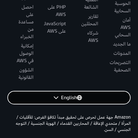
الحوسبة
الشائعة
PHP على
احصل
السحابية
AWS
على
تقارير
أمان
مساعدة
المحللين
JavaScript
AWS
من
على AWS
شركاء
السحابي
الخبراء
AWS
ما الجديد
إمكانية
المدونات
الوصول
في AWS
التصريحات
الصحفية
الشؤون
القانونية
English
Amazon جهة عمل تحرص على تحقيق مبدأ تكافؤ الفرص: للأقليات /
المرأة / متحدي الإعاقة / المحاربين القدماء / الهوية الجنسية / التوجه
الجنسي / السن.