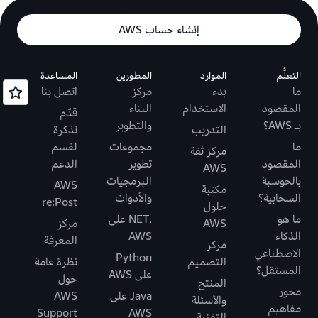
إنشاء حساب AWS
التعلُّم
الموارد
المطورين
المساعدة
ما
بدء
مركز
اتصل بنا
المقصود
الاستخدام
البناء
قدّم
بـ AWS؟
والتطوير
التدريب
تذكرة
ما
مجموعات
لقسم
مركز ثقة
المقصود
تطوير
الدعم
AWS
بالحوسبة
البرمجيات
AWS
مكتبة
السحابية؟
والأدوات
re:Post
حلول
ما هو
.NET على
AWS
مركز
الذكاء
AWS
المعرفة
مركز
الاصطناعي
Python
التصميم
نظرة عامة
المستقل؟
على AWS
حول
المنتج
محور
Java على
AWS
والأسئلة
مفاهيم
Support
AWS
التقنية