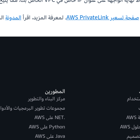
صفحة تسعير AWS PrivateLink
. لمعرفة المزيد، اقرأ
المدونة
الخ
المطورين
ستخدام
مركز البناء والتطوير
مجموعات تطوير البرمجيات والأدوا
AW
.NET على AWS
ل AWS
Python على AWS
تصميم
Java على AWS