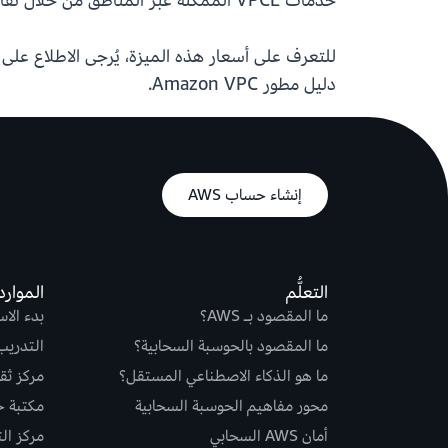
خدمات VPCE الممكّنة عبر المناطق من خلال نقاط نهاية الواجهة على عنوان IP خاص في VPC الخاص بك، مما يتيح اتصالاً بين المناطق بشكل أبسط وأكثر أمانًا.
للتعرف على أسعار هذه الميزة، يُرجى الاطلاع على
دليل مطور Amazon VPC.
إنشاء حساب AWS
التعلُّم
الموارد
ما المقصود بـ AWS؟
بدء الا
ما المقصود بالحوسبة السحابية؟
التدريب
ما هو الذكاء الاصطناعي المستقل؟
مركز ثقة S
محور مفاهيم الحوسبة السحابية
مكتبة حلو
أمان AWS السحابي
مركز ال