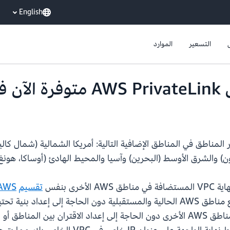
English
التسعير
الموارد
فية
لاتصال المحلي عبر المناطق في المناطق الإضافية التالية: أمريكا الشمالية (شم
ون) والشرق الأوسط (البحرين) وآسيا والمحيط الهادئ (أوساكا، هونغ
رى بنفس
تقسيم
AWS
تمكين الوصول إلى خدمة VPCE للعملاء في جميع مناطق AWS الحالية والمستقبلية دو
يمكنك الاتصال بشكل خاص بخدمات VPCE في مناطق AWS الأخرى دون الحاجة إلى إعداد ا