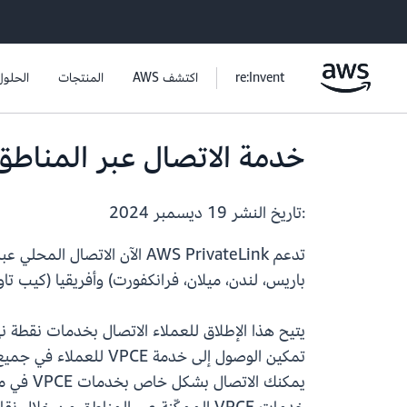
re:Invent
اكتشف AWS
المنتجات
الحلول
خدمة الاتصال عبر المناطق AWS PrivateLink متوفرة الآن في 14 منطقة إضا
:تاريخ النشر
19 ديسمبر 2024
تدعم AWS PrivateLink الآن ا
باريس، لندن، ميلان، فرانكفورت) وأفريقيا (كيب تا
يتيح هذا الإطلاق للعملاء الاتصال بخدمات نقطة نهاية VPC المستضافة في مناطق AWS الأخ