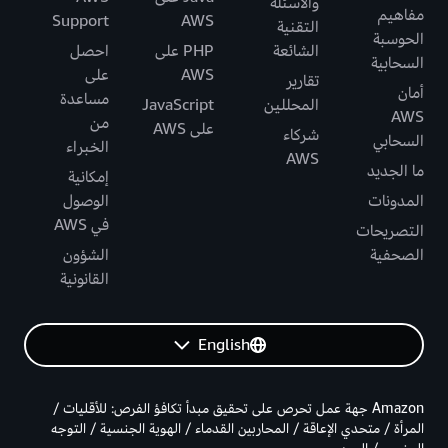
والأسئلة
مفاهيم
Support
AWS
التقنية
الحوسبة
الشائعة
PHP على
احصل
السحابية
AWS
على
تقارير
أمان
مساعدة
المحللين
JavaScript
AWS
من
على AWS
شركاء
السحابي
الخبراء
AWS
ما الجديد
إمكانية
المدونات
الوصول
في AWS
التصريحات
الصحفية
الشؤون
القانونية
English
Amazon جهة عمل تحرص على تحقيق مبدأ تكافؤ الفرص: للأقليات /
المرأة / متحدي الإعاقة / المحاربين القدماء / الهوية الجنسية / التوجه