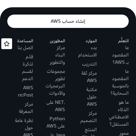
إنشاء حساب AWS
التعلُّم
الموارد
المطورين
المساعدة
ما
بدء
مركز
اتصل بنا
المقصود
الاستخدام
البناء
قدّم
بـ AWS؟
والتطوير
التدريب
تذكرة
ما
مجموعات
لقسم
مركز ثقة
المقصود
تطوير
الدعم
AWS
بالحوسبة
البرمجيات
AWS
مكتبة
السحابية؟
والأدوات
re:Post
حلول
ما هو
.NET على
AWS
مركز
الذكاء
AWS
المعرفة
مركز
الاصطناعي
Python
التصميم
نظرة عامة
المستقل؟
على AWS
حول
المنتج
محور
Java على
AWS