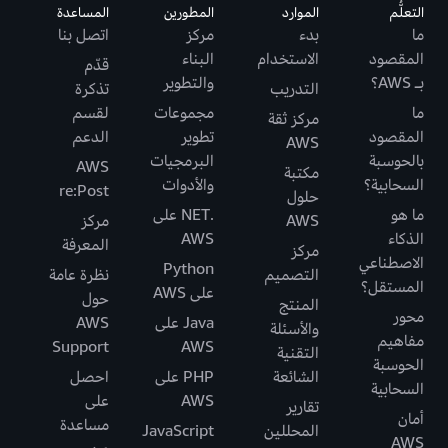
التعلُّم
الموارد
المطورين
المساعدة
ما
بدء
مركز
اتصل بنا
المقصود
الاستخدام
البناء
قدّم
بـ AWS؟
والتطوير
التدريب
تذكرة
ما
مجموعات
لقسم
مركز ثقة
المقصود
تطوير
الدعم
AWS
بالحوسبة
البرمجيات
AWS
مكتبة
السحابية؟
والأدوات
re:Post
حلول
ما هو
.NET على
AWS
مركز
الذكاء
AWS
المعرفة
مركز
الاصطناعي
Python
التصميم
نظرة عامة
المستقل؟
على AWS
حول
المنتج
محور
Java على
AWS
والأسئلة
مفاهيم
Support
AWS
التقنية
الحوسبة
الشائعة
PHP على
احصل
السحابية
AWS
على
تقارير
أمان
مساعدة
المحللين
JavaScript
AWS