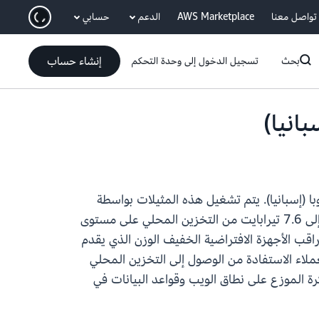
انتقل إلى المحتوى الرئيسي
تواصل معنا
AWS Marketplace
الدعم
حسابي
إنشاء حساب
بحث
تسجيل الدخول إلى وحدة التحكم
Amazon Elastic Compute Cloud  متوفرة في منطقة أوروبا (إسبانيا). يتم تشغيل هذه المثيلات بواسطة
معالجات Intel Xeon Scalable Ice Lake من الجيل الثالث بتردد توربو متعدد النواة يبلغ 3.5 جيجاهرتز وما يصل إلى 7.6 تيرابايت من التخزين المحلي على مستوى
قب الأجهزة الافتراضية الخفيف الوزن الذي يقدم
ملاء الاستفادة من الوصول إلى التخزين المحلي
ة الموزع على نطاق الويب وقواعد البيانات في