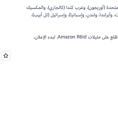
لمتحدة (أوريجون)، وغرب كندا (كالجاري)، والمكسيك
وأيرلندا، ولندن، وإسبانيا)، وإسرائيل (تل أبيب)،
يمكن للعملاء شراء المثيلات الجديدة عبر Savings Plans، وReserved، وOn-Demand، وSpot. لمعرفة المزيد، اطّلع على مثيلات Amazon R6id. لبدء الإعلان،