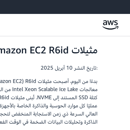
مثيلات Amazon EC2 R6id متوفرة الآن في منطقة أوروبا (إسبانيا)
:تاريخ النشر
10 أبريل 2025
كتلة SSD المستند إلى NVME. تُبنى مثيلات R6id على
عمليًا كل موارد الحوسبة والذاكرة الخاصة بالأجه
العالي السرعة ذي زمن الاستجابة المنخفض لتحجيم
الذاكرة وتحليلات البيانات الضخمة في الوقت الفع