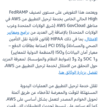
ويعتمد هذا التفويض على مستوى تصنيف FedRAMP
High الحالي الخاص بخدمة ترحيل التطبيق من AWS في
مناطق AWS GovCloud (شرق الولايات المتحدة وغرب
الولايات المتحدة) بالإضافة إلى العديد من
برامج ومعايير
الامتثال،
بما في ذلك HIPAA (قانون قابلية نقل التأمين
الصحي والمساءلة) وPCI DSS (صناعة بطاقات الدفع –
معيار أمان البيانات) وISO (المنظمة الدولية للمعايير)
وSOC 1 و2 و3 (ضوابط النظام والمؤسسة). لمعرفة المزيد
حول التحقق من الامتثال لخدمة ترحيل التطبيق من AWS،
تفضل بزيارة الوثائق هنا
.
تقلل خدمة ترحيل التطبيق من العمليات اليدوية
المستهلكة للوقت والمعرضة للأخطاء عن طريق أتمتة
تحويل الخوادم المصدر لتعمل بشكل أساسي على AWS.
كما أنه يساعد على تبسيط تحديث التطبيقات التي قمت