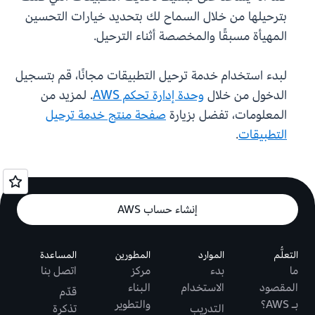
بترحيلها من خلال السماح لك بتحديد خيارات التحسين
المهيأة مسبقًا والمخصصة أثناء الترحيل.
لبدء استخدام خدمة ترحيل التطبيقات مجانًا، قم بتسجيل
الدخول من خلال
وحدة إدارة تحكم AWS
. لمزيد من
المعلومات، تفضل بزيارة
صفحة منتج خدمة ترحيل
التطبيقات
.
إنشاء حساب AWS
التعلُّم
الموارد
المطورين
المساعدة
ما
بدء
مركز
اتصل بنا
المقصود
الاستخدام
البناء
قدّم
بـ AWS؟
والتطوير
التدريب
تذكرة