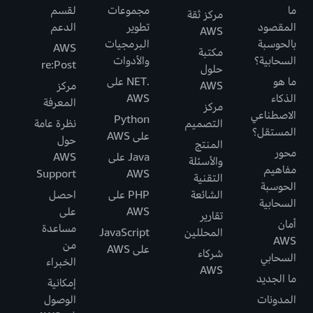
ما
مجموعات
لقسم
مركز ثقة
المقصود
تطوير
الدعم
AWS
بالحوسبة
البرمجيات
AWS
مكتبة
السحابية؟
والأدوات
re:Post
حلول
ما هو
.NET على
AWS
مركز
الذكاء
AWS
المعرفة
مركز
الاصطناعي
Python
التصميم
نظرة عامة
المستقل؟
على AWS
حول
المنتج
محور
Java على
AWS
والأسئلة
مفاهيم
Support
AWS
التقنية
الحوسبة
الشائعة
PHP على
احصل
السحابية
AWS
على
تقارير
أمان
مساعدة
المحللين
JavaScript
AWS
من
على AWS
شركاء
السحابي
الخبراء
AWS
ما الجديد
إمكانية
المدونات
الوصول