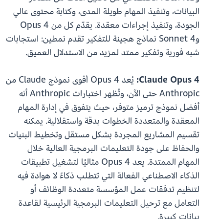
البيانات، وتنفيذ المهام طويلة المدى، وكتابة محتوى عالي
الجودة، وتنفيذ إجراءات معقدة. يقدّم كل من Opus 4
وSonnet 4 نماذج هجينة للتفكير تقدم نمطين: استجابات
شبه فورية وتفكير ممتد لمزيد من الاستدلال العميق.
Claude Opus 4:
يُعد Opus 4 أقوى نموذج Claude من
Anthropic حتى الآن، وتُظهر اختبارات Anthropic أنه
أفضل نموذج ترميز متوفر، حيث يتفوق في إدارة المهام
المعقدة والمتعددة الخطوات بدقة واستقلالية. يمكنه
تقسيم المشاريع المجردة بشكل مستقل وتخطيط البنيات
والحفاظ على جودة التعليمات البرمجية العالية خلال
المهام الممتدة. يعد Opus 4 مثاليًا لتشغيل تطبيقات
الذكاء الاصطناعي الفعالة التي تتطلب ذكاءً لا هوادة فيه
لتنظيم تدفقات عمل المؤسسة متعددة الوظائف أو
التعامل مع ترحيل التعليمات البرمجية الرئيسية لقاعدة
بيانات كبيرة.