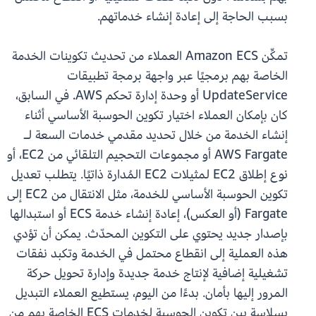
بسبب الحاجة إلى إعادة إنشاء خدماتهم.
تمكِّن Amazon ECS العملاء من تحديث تكوينات الخدمة
الخاصة بهم برمجيًا عبر واجهة برمجة تطبيقات
UpdateService أو وحدة إدارة تحكم AWS. في السابق،
كان بإمكان العملاء اختيار تكوين الحوسبة الأساسي أثناء
إنشاء الخدمة من خلال تحديد مقدمي خدمات السعة لـ
AWS Fargate أو مجموعات التحجيم التلقائي من EC2، أو
نوع إطلاق EC2 لمثيلات EC2 المُدارة ذاتيًا. يتطلب تعديل
تكوين الحوسبة الأساسي للخدمة، مثل الانتقال من EC2 إلى
Fargate (أو العكس)، إعادة إنشاء خدمة ECS أو استبدالها
بإصدار جديد يحتوي على التكوين المحدّث. يمكن أن تؤدي
هذه العملية إلى انقطاع محتمل في الخدمة وتكبد نفقات
تشغيلية إضافية لإنتاج خدمة جديدة وإدارة تحويل حركة
المرور إليها بأمان. بدءًا من اليوم، يستطيع العملاء التبديل
بسلاسة بين تكوين الحوسبة لخدمات ECS الخاصة بهم من