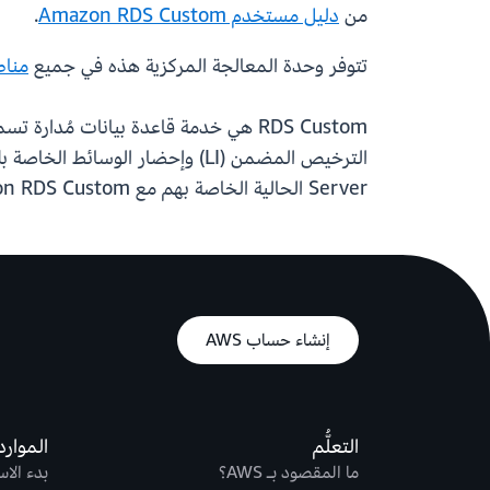
من
دليل مستخدم Amazon RDS Custom
.
تتوفر وحدة المعالجة المركزية هذه في جميع
مناطق
Server الحالية الخاصة بهم مع Amazon RDS Custom لـ SQL Server. راجع
إنشاء حساب AWS
التعلُّم
الموارد
ما المقصود بـ AWS؟
بدء الا