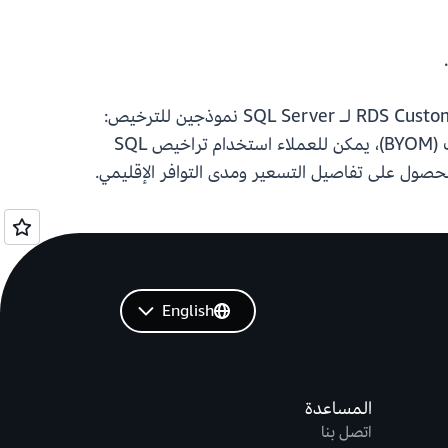
RDS Custom هي خدمة قاعدة بيانات مُدارة تسمح بتخصيص نظام التشغيل الأساسي وبيئة قاعدة البيانات. يدعم RDS Custom لـ SQL Server نموذجين للترخيص:
الترخيص المضمن (LI) وإحضار الوسائط الخاصة بك (BYOM). باستخدام نموذج الترخيص إحضار الوسائط الخاصة بك (BYOM)، يمكن للعملاء استخدام تراخيص SQL
حصول على تفاصيل التسعير ومدى التوافر الإقليمي.
English
المساعدة
اتصل بنا