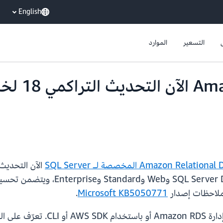
English
التسعير
الموارد
2022. يتوفر هذا التحديث لإصدارات 
ملاحظات إصدار
Microsoft KB5050771
.
يمكنك الترقية ببضع نقرات فقط في 