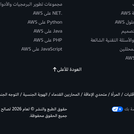
مجموعات تطوير البرمجيات والأدوا
AW
.NET على AWS
ل AWS
Python على AWS
تصميم
Java على AWS
الأسئلة التقنية الشائعة
PHP على AWS
لمحللين
JavaScript على AWS
العودة للأعلى
أقليات / المرأة / متحدي الإعاقة / المحاربين القدماء / الهوية الجنسية / التوجه الج
صة بك
جميع الحقوق محفوظة.