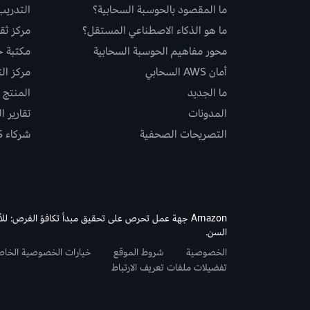
ما المقصود بالحوسبة السحابية؟
التدريب
ما هو الذكاء الاصطناعي المستقل؟
مركز ثقة S
محور مفاهيم الحوسبة السحابية
مكتبة حلو
أمان AWS السحابي
مركز ال
ما الجديد
المنتج و
المدونات
تقارير ا
التصريحات الصحفية
شركاء AWS
Amazon جهة عمل تحرص على تحقيق مبدأ تكافؤ الفرص: لل
السن.
الخصوصية
شروط الموقع
خيارات الخصوصية الخا
تفضيلات ملفات تعريف الارتباط