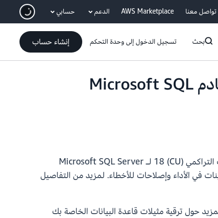
انتقل إلى المحتوى الرئيسي
تواصل معنا
AWS Marketplace
الدعم
حسابي
إنشاء حساب
بحث
تسجيل الدخول إلى وحدة التحكم
يدعم Amazon RDS Custom الآن التحديث التراكمي 18 لخادم Microsoft SQL
الآن التحديث التراكمي (CU) 18 لـ Microsoft SQL Server
SQL Server Developer وWeb وStandard وEnterprise، ويتضمن تحسينات في الأداء وإصلاحات للأخطاء. لمزيد من التفاصيل
وحدة تحكم إدارة Amazon RDS أو باستخدام AWS SDK أو CLI. تعرّف على المزيد حول ترقية مثيلات قاعدة البيانات الخاصة بك