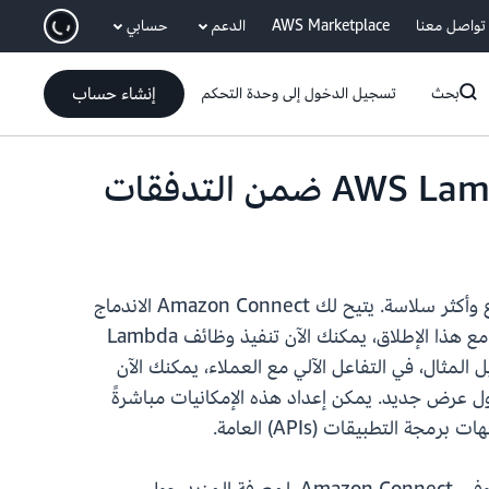
انتقل إلى المحتوى الرئيسي
تواصل معنا
AWS Marketplace
الدعم
حسابي
إنشاء حساب
بحث
تسجيل الدخول إلى وحدة التحكم
تدعم Amazon Connect الآن التنفيذ المتوازي لوظائف AWS Lambda في التدفقات، مما يتيح تجارب عملاء أسرع وأكثر سلاسة. يتيح لك Amazon Connect الاندماج
مع أنظمة خارجية أو محلية مثل CRMs التي تستخدم Lambda لأتمتة المهام مثل قراءة سجلات العملاء أو تحديثها. مع هذا الإطلاق، يمكنك الآن تنفيذ وظائف Lambda
لاستمرار في تقدم سير العمل وتشغيل إجراءات إضافية أثناء تشغيل Lambda. على سبيل المثال، في التفاعل الآلي مع العملاء، يمكنك الآن
 عرض جديد. يمكن إعداد هذه الإمكانيات مباشرةً
رمجة التطبيقات (APIs) العامة.