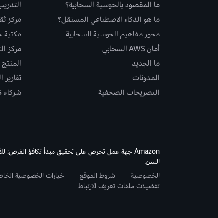
ما المقصود بالحوسبة السحابية؟
التدريب
ما هو الذكاء الاصطناعي المستقل؟
مركز ثقة S
محور مفاهيم الحوسبة السحابية
مكتبة حلو
أمان AWS السحابي
مركز ال
ما الجديد
المنتج و
المدونات
تقارير ا
التصريحات الصحفية
شركاء AWS
Amazon جهة عمل تحرص على تحقيق مبدأ تكافؤ الفرص: لل
السن.
الخصوصية
شروط الموقع
خيارات الخصوصية الخا
تفضيلات ملفات تعريف الارتباط