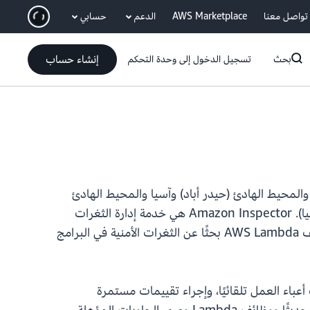
انتقل إلى المحتوى الرئيسي
تواصل معنا
AWS Marketplace
الدعم
حسابي
إنشاء حساب
بحث
تسجيل الدخول إلى وحدة التحكم
ة) وآسيا والمحيط الهادئ (حيدر أباد) وآسيا والمحيط الهادئ
(ماليزيا) وآسيا والمحيط الهادئ (ملبورن) والمكسيك (الوسط) وإسرائيل (تل أبيب) وغرب كندا (كالجاري) وأوروبا (إسبانيا). Amazon Inspector هي خدمة إدارة الثغرات
الأمنية التي تقوم بفحص أعباء عمل AWS بشكل مستمر بما في ذلك مثيلات Amazon EC2 وصور الحاويات ووظائف AWS Lambda بحثًا عن الثغرات الأمنية في البرامج
ء على اكتشاف أعباء العمل تلقائيًا، وإجراء تقييمات مستمرة