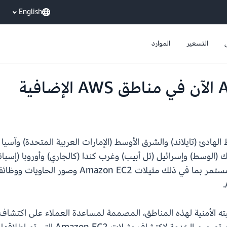
English
التسعير
الموارد
آن في آسيا والمحيط الهادئ (تايلاند) والشرق الأوسط (الإمارات العربية المتحد
التوسع، يوسع Amazon Inspector تغطيته الأمنية لهذه المناطق، المصممة لمساعدة العملا