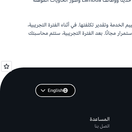
للثغرات الأمنية، وتلقي نتائج أمنية قابلة للتنفيذ. تم تصميم الخدمة لاكتشاف مثيلات Amazon EC2 التي تم إطلاقها حديثًا ووظائف Lambda وصور الحاويات المؤهلة
دة في Amazon Inspector مؤهلةً للحصول على نسخة تجريبية مجانية لمدة 15 يومًا لتقييم الخدمة وتقدير تكلفتها. في أثناء الفترة التجريبية،
كل مثيلات Amazon EC2 المؤهلة ووظائف AWS Lambda وصور الحاويات المرسَلة إلى Amazon EC2 باستمرار مجانًا. بعد الفترة التجريبية، ستتم محاسبتك
English
المساعدة
اتصل بنا