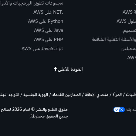
مجموعات تطوير البرمجيات والأدوا
AW
.NET على AWS
ل AWS
Python على AWS
تصميم
Java على AWS
الأسئلة التقنية الشائعة
PHP على AWS
لمحللين
JavaScript على AWS
العودة للأعلى
أقليات / المرأة / متحدي الإعاقة / المحاربين القدماء / الهوية الجنسية / التوجه الج
صة بك
جميع الحقوق محفوظة.